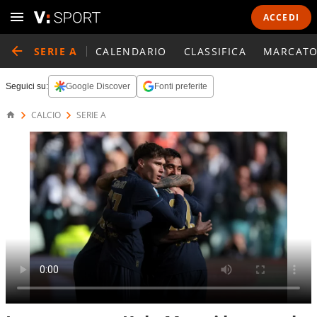
ACCEDI
SERIE A
CALENDARIO
CLASSIFICA
MARCATO
Seguici su:
Google Discover
Fonti preferite
CALCIO
SERIE A