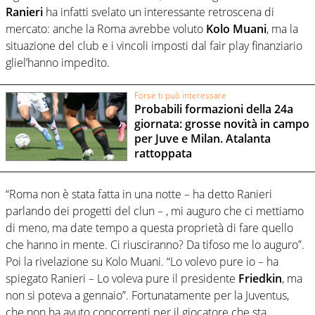
Ranieri
ha infatti svelato un interessante retroscena di
mercato: anche la Roma avrebbe voluto
Kolo
Muani
, ma la
situazione del club e i vincoli imposti dal fair play finanziario
gliel’hanno impedito.
Forse ti può interessare
Probabili formazioni della 24a
giornata: grosse novità in campo
per Juve e Milan. Atalanta
rattoppata
“Roma non è stata fatta in una notte – ha detto Ranieri
parlando dei progetti del clun – , mi auguro che ci mettiamo
di meno, ma date tempo a questa proprietà di fare quello
che hanno in mente. Ci riusciranno? Da tifoso me lo auguro”.
Poi la rivelazione su Kolo Muani. “Lo volevo pure io – ha
spiegato Ranieri – Lo voleva pure il presidente
Friedkin
, ma
non si poteva a gennaio”. Fortunatamente per la Juventus,
che non ha avuto concorrenti per il giocatore che sta