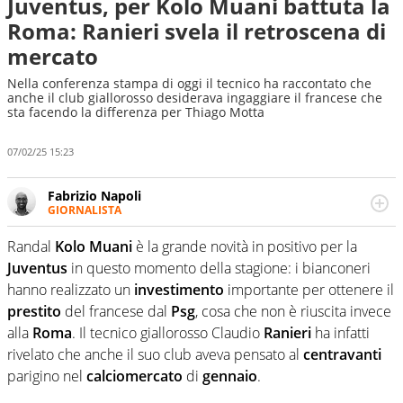
Juventus, per Kolo Muani battuta la
Roma: Ranieri svela il retroscena di
mercato
Nella conferenza stampa di oggi il tecnico ha raccontato che
anche il club giallorosso desiderava ingaggiare il francese che
sta facendo la differenza per Thiago Motta
07/02/25 15:23
Fabrizio Napoli
GIORNALISTA
Giornalista professionista, per Virgilio Sport segue anche
il calcio ma è con la pallanuoto che esalta competenze e
Randal
Kolo Muani
è la grande novità in positivo per la
passioni. Cura la comunicazione di HaBaWaBa, il più
Juventus
in questo momento della stagione: i bianconeri
grande festival di waterpolo per bambini al mondo
hanno realizzato un
investimento
importante per ottenere il
prestito
del francese dal
Psg
, cosa che non è riuscita invece
alla
Roma
. Il tecnico giallorosso Claudio
Ranieri
ha infatti
rivelato che anche il suo club aveva pensato al
centravanti
parigino nel
calciomercato
di
gennaio
.