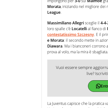
impongono per
3-0
sul
Malmoe
gra
Morata
, iniziando nel migliore dei
League
.
Massimiliano Allegri
sceglie il
4-4
loro spalle c’è
Locatelli
al fianco di
contestatissimo Szczesny
. E il p
e Morata
: il secondo mette in azio
Diawara
. Ma i bianconeri corrono
prova al volo, ma la mira è sbagliata
Vuoi essere sempre aggiornat
live? Iscrivi
Ent
La Juventus capisce che la pratica 