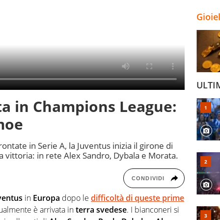
Gioie
ULTI
ita in Champions League:
moe
rontate in Serie A, la Juventus inizia il girone di
vittoria: in rete Alex Sandro, Dybala e Morata.
CONDIVIDI
ventus
in
Europa
dopo le
difficoltà di queste prime
almente è arrivata in
terra svedese
. I bianconeri si