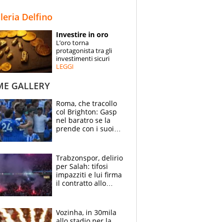
STORIE
lleria Delfino
SPECIALI
Investire in oro
L’oro torna
ESPERTI
protagonista tra gli
investimenti sicuri
LEGGI
CONTATTI
ME GALLERY
Roma, che tracollo
col Brighton: Gasp
nel baratro se la
prende con i suoi
cambiando tutti
Trabzonspor, delirio
per Salah: tifosi
impazziti e lui firma
il contratto allo
stadio
Vozinha, in 30mila
allo stadio per la