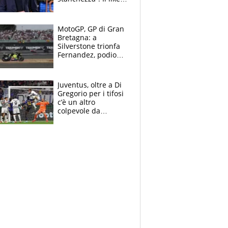
di Mancini e le
polemiche sui social
MotoGP, GP di Gran
Bretagna: a
Silverstone trionfa
Fernandez, podio
tutto Aprilia.
Bezzecchi stremato
ed eroico
Juventus, oltre a Di
Gregorio per i tifosi
c’è un altro
colpevole da
mandar via