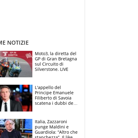
ME NOTIZIE
Moto3, la diretta del
GP di Gran Bretagna
sul Circuito di
Silverstone. LIVE
L'appello del
Principe Emanuele
Filiberto di Savoia
scatena i dubbi dei
tifosi: "E' una
trappola"
Italia, Zazzaroni
punge Maldini e
Guardiola: “Altro che
stanchezza”. Il like