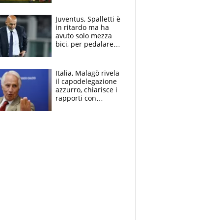
Fabio dominatrice
Juventus, Spalletti è
in ritardo ma ha
avuto solo mezza
bici, per pedalare
serve altro: i nodi
cruciali
Italia, Malagò rivela
il capodelegazione
azzurro, chiarisce i
rapporti con
Mancini e Conte e si
schiera su caso
Infantino