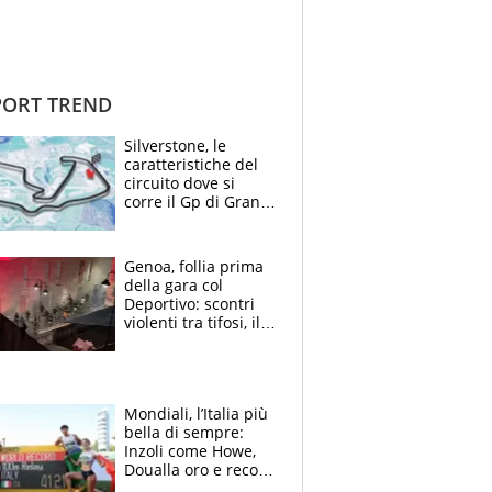
ORT TREND
Silverstone, le
caratteristiche del
circuito dove si
corre il Gp di Gran
Bretagna del
Motomondiale
Genoa, follia prima
della gara col
Deportivo: scontri
violenti tra tifosi, il
video è virale
Mondiali, l’Italia più
bella di sempre:
Inzoli come Howe,
Doualla oro e record
con la staffetta, Di