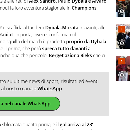
zie alle reti di
Alex Sandro, Paulo Dybala e Alvaro
 modi la loro avventura stagionale in
Champions
-2
e si affida al tandem
Dybala-Morata
in avanti, alle
Rabiot
. In porta, invece, confermato il
rimo squillo del match è prodotto
proprio da Dybala
ne il primo, che però
spreca tutto davanti a
 anche qualche pericolo:
Berget aziona Rieks
che ci
.
o su ultime news di sport, risultati ed eventi
ti al nostro canale
WhatsApp
ra nel canale WhatsApp
va sbloccata quanto prima, e
il gol arriva al 23′
.