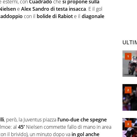
e esterni, con
Cuadrado
che
si propone sulla
Nielsen
e
Alex Sandro di testa insacca
. E il gol
l raddoppio
con il
bolide di Rabiot
e il
diagonale
ULTI
li
, però, la Juventus piazza
l’uno-due che spegne
lmoe: al
45′
Nielsen commette fallo di mano in area
on il brivido), un minuto dopo va
in gol anche