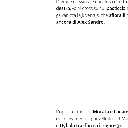
L’azione è avviata e conclusa dai du
destra
, va al cross su cui
pasticcia 
galvanizza la Juventus, che
sfiora i
ancora di Alex Sandro
.
Dopo i tentativi di
Morata e Locatel
definitivamente ogni velleità del Ma
e
Dybala trasforma il rigore
(pur c