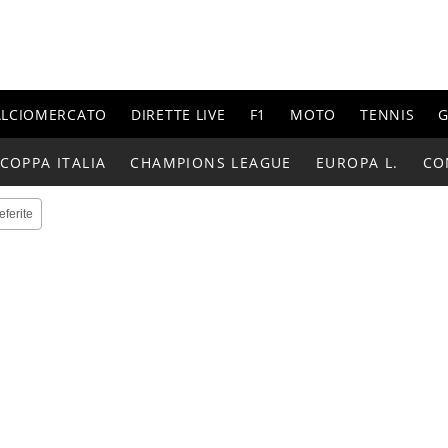
ALCIOMERCATO
DIRETTE LIVE
F1
MOTO
TENNIS
G
COPPA ITALIA
CHAMPIONS LEAGUE
EUROPA L.
CO
eferite