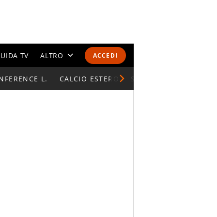
UIDA TV
ALTRO
ACCEDI
NFERENCE L.
CALENDARI E CLASSIFICHE
CALCIO ESTERO
SUPERCOPPA ITALIAN
ALTRI SPORT
MONDIALI 2026
OLIMPIADI
GOSSIP
LIFESTYLE