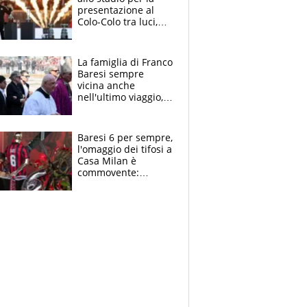
presentazione al
Colo-Colo tra luci,
spettacolo, elicotteri
e paracadutisti
La famiglia di Franco
Baresi sempre
vicina anche
nell'ultimo viaggio,
la moglie Maura, i
figli e i suoi cari
circondati
Baresi 6 per sempre,
dall'affetto dei tifosi
l'omaggio dei tifosi a
Casa Milan è
commovente:
maglie, bandiere,
sciarpe, lacrime e
bigliettini