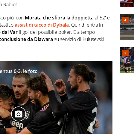
i Rabiot.
co più, con
Morata che sfiora la doppietta
al 52′ e
tastico
assist di tacco di Dybala
. Quindi entra in
 dal Var
il gol del possibile poker. E a tempo
conclusione da Diawara
su servizio di Kulusevski.
tus 0-3, le foto