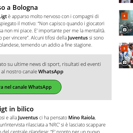
so a Bologna
Ligt
è apparso molto nervoso con i compagni di
piegato il motivo: “Non capisco quando i giocatori
sa non mi piace. E’ importante per me la mentalità.
 per vincere”. Alcuni tifosi della
Juventus
si sono
’olandese, temendo un addio a fine stagione.
o su ultime news di sport, risultati ed eventi
ti al nostro canale
WhatsApp
ra nel canale WhatsApp
gt in bilico
si e alla
Juventus
ci ha pensato
Mino Raiola
,
un’intervista rilasciata a ‘NRC’ si è lasciato scappare
ro del centrale olandese: “E’ pronto per un nuovo