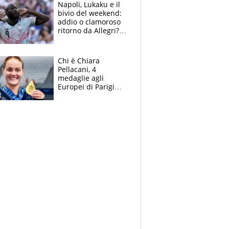
Napoli, Lukaku e il
bivio del weekend:
addio o clamoroso
ritorno da Allegri?
Gli scenari
Chi è Chiara
Pellacani, 4
medaglie agli
Europei di Parigi
2026, papà
Giampaolo
giornalista, mamma
insegnante e il
fratello calciatore