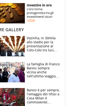
STORIE
Investire in oro
L’oro torna
SPECIALI
protagonista tra gli
investimenti sicuri
LEGGI
ESPERTI
ME GALLERY
CONTATTI
Vozinha, in 30mila
allo stadio per la
presentazione al
Colo-Colo tra luci,
spettacolo, elicotteri
e paracadutisti
La famiglia di Franco
Baresi sempre
vicina anche
nell'ultimo viaggio,
la moglie Maura, i
figli e i suoi cari
circondati
Baresi 6 per sempre,
dall'affetto dei tifosi
l'omaggio dei tifosi a
Casa Milan è
commovente: