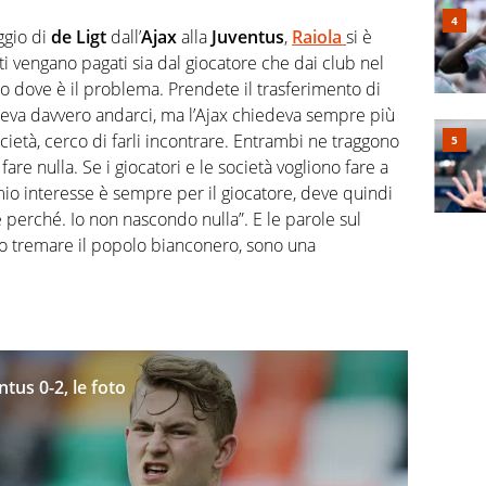
ggio di
de Ligt
dall’
Ajax
alla
Juventus
,
Raiola
si è
ti vengano pagati sia dal giocatore che dai club nel
o dove è il problema. Prendete il trasferimento di
voleva davvero andarci, ma l’Ajax chiedeva sempre più
società, cerco di farli incontrare. Entrambi ne traggono
are nulla. Se i giocatori e le società vogliono fare a
mio interesse è sempre per il giocatore, deve quindi
perché. Io non nascondo nulla”. E le parole sul
do tremare il popolo bianconero, sono una
tus 0-2, le foto