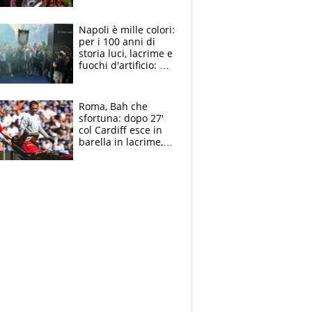
maglie, bandiere,
sciarpe, lacrime e
bigliettini
Napoli è mille colori:
per i 100 anni di
storia luci, lacrime e
fuochi d'artificio: De
Laurentiis salta al
coro anti-Juve
Roma, Bah che
sfortuna: dopo 27'
col Cardiff esce in
barella in lacrime,
Dybala rigore da
schiaffi, i giallorossi
prendono 3 gol in
45'