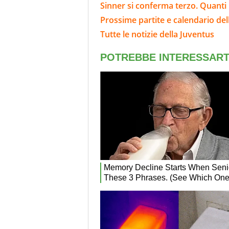
Sinner si conferma terzo. Quanti
Prossime partite e calendario del
Tutte le notizie della Juventus