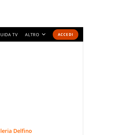
UIDA TV
ALTRO
ACCEDI
CALENDARI E CLASSIFICHE
ALTRI SPORT
MONDIALI 2026
OLIMPIADI
GOSSIP
LIFESTYLE
lleria Delfino