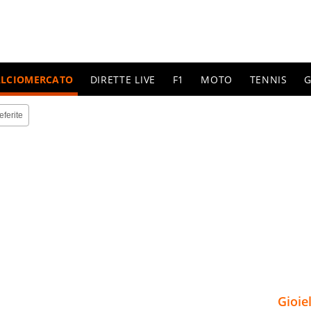
ALCIOMERCATO
DIRETTE LIVE
F1
MOTO
TENNIS
G
eferite
Gioie