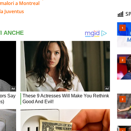
 malori a Montreal
la Juventus
SP