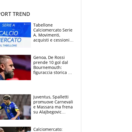
ORT TREND
Tabellone
Calciomercato Serie
A. Movimenti,
acquisti e cessioni:
estate 2026-27
Genoa, De Rossi
prende 10 gol dal
Bournemouth:
figuraccia storica ed
è allarme per il
mercato di Lopez
Juventus, Spalletti
promuove Carnevali
e Massara ma frena
su Alajbegovic
titolare: il punto
sull’infortunio di
Yildiz
Calciomercato: