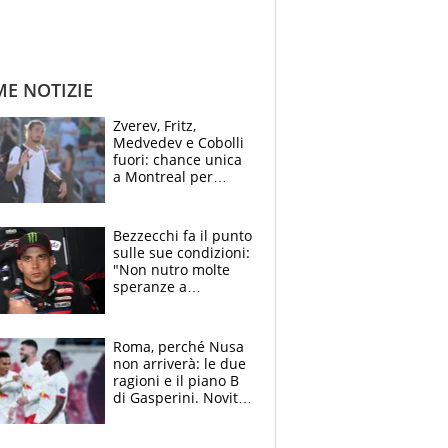
ME NOTIZIE
Zverev, Fritz,
Medvedev e Cobolli
fuori: chance unica
a Montreal per
Musetti, Jodar e
Fonseca. Sascha
attacca le palline
Bezzecchi fa il punto
sulle sue condizioni:
"Non nutro molte
speranze a
Silverstone". Ma
promette battaglia
da Aragon
Roma, perché Nusa
non arriverà: le due
ragioni e il piano B
di Gasperini. Novità
su Pellegrini e
Cacciamani