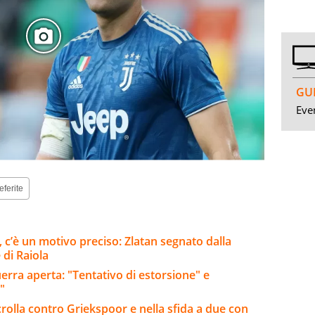
GUI
Even
eferite
i, c’è un motivo preciso: Zlatan segnato dalla
 di Raiola
uerra aperta: "Tentativo di estorsione" e
"
rolla contro Griekspoor e nella sfida a due con