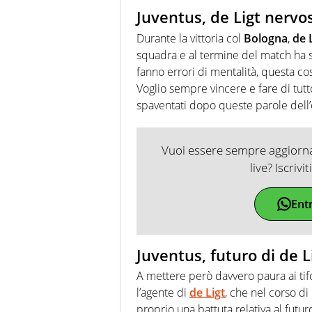
Juventus, de Ligt nervo
Durante la vittoria col
Bologna
,
de 
squadra e al termine del match ha s
fanno errori di mentalità, questa co
Voglio sempre vincere e fare di tutto
spaventati dopo queste parole dell
Vuoi essere sempre aggiornat
live? Iscrivi
Ent
Juventus, futuro di de Li
A mettere però davvero paura ai tifo
l’agente di
de Ligt
, che nel corso di 
proprio una battuta relativa al futu