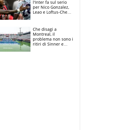
l'Inter fa sul serio
per Nico Gonzalez,
Leao e Loftus-Cheek
possono restare al
Milan, Mastantuono
verso la Fiorentina
Che disagi a
Montreal, il
problema non sono i
ritiri di Sinner e
Djokovic: Bertolucci
propone un
ultimatum ai
Masters 1000