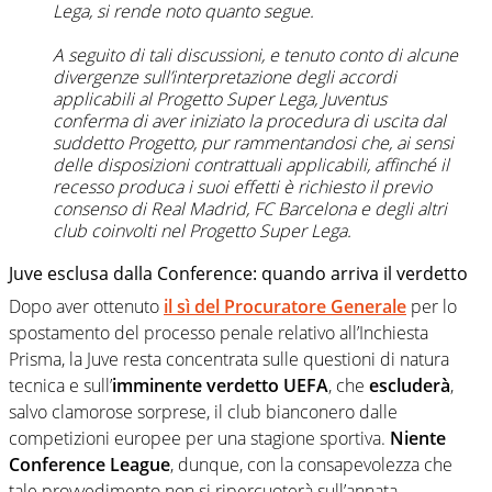
Lega, si rende noto quanto segue.
A seguito di tali discussioni, e tenuto conto di alcune
divergenze sull’interpretazione degli accordi
applicabili al Progetto Super Lega, Juventus
conferma di aver iniziato la procedura di uscita dal
suddetto Progetto, pur rammentandosi che, ai sensi
delle disposizioni contrattuali applicabili, affinché il
recesso produca i suoi effetti è richiesto il previo
consenso di Real Madrid, FC Barcelona e degli altri
club coinvolti nel Progetto Super Lega.
Juve esclusa dalla Conference: quando arriva il verdetto
Dopo aver ottenuto
il sì del Procuratore Generale
per lo
spostamento del processo penale relativo all’Inchiesta
Prisma, la Juve resta concentrata sulle questioni di natura
tecnica e sull’
imminente verdetto UEFA
, che
escluderà
,
salvo clamorose sorprese, il club bianconero dalle
competizioni europee per una stagione sportiva.
Niente
Conference League
, dunque, con la consapevolezza che
tale provvedimento non si ripercuoterà sull’annata