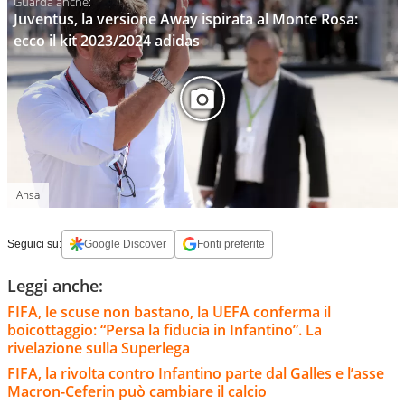
Juventus, la versione Away ispirata al Monte Rosa:
ecco il kit 2023/2024 adidas
Ansa
Seguici su:
Google Discover
Fonti preferite
Leggi anche:
FIFA, le scuse non bastano, la UEFA conferma il
boicottaggio: “Persa la fiducia in Infantino”. La
rivelazione sulla Superlega
FIFA, la rivolta contro Infantino parte dal Galles e l’asse
Macron-Ceferin può cambiare il calcio