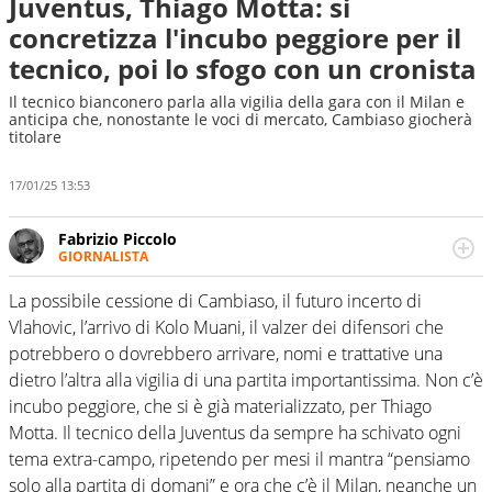
Juventus, Thiago Motta: si
concretizza l'incubo peggiore per il
tecnico, poi lo sfogo con un cronista
Il tecnico bianconero parla alla vigilia della gara con il Milan e
anticipa che, nonostante le voci di mercato, Cambiaso giocherà
titolare
17/01/25 13:53
Fabrizio Piccolo
GIORNALISTA
Nella sua carriera ha seguito numerose manifestazioni
sportive e collaborato con agenzie e testate. Esperienza,
La possibile cessione di Cambiaso, il futuro incerto di
competenza, conoscenza e memoria storica. Si occupa
Vlahovic, l’arrivo di Kolo Muani, il valzer dei difensori che
prevalentemente di calcio
potrebbero o dovrebbero arrivare, nomi e trattative una
dietro l’altra alla vigilia di una partita importantissima. Non c’è
incubo peggiore, che si è già materializzato, per Thiago
Motta. Il tecnico della Juventus da sempre ha schivato ogni
tema extra-campo, ripetendo per mesi il mantra “pensiamo
solo alla partita di domani” e ora che c’è il Milan, neanche un