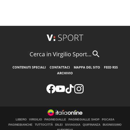
Cerca in Virgilio Sport...
CONTENUTI SPECIALI
CONTATTACI
MAPPA DEL SITO
FEED RSS
ARCHIVIO
LIBERO
VIRGILIO
PAGINEGIALLE
PAGINEGIALLE SHOP
PGCASA
PAGINEBIANCHE
TUTTOCITTÀ
DILEI
SIVIAGGIA
QUIFINANZA
BUONISSIMO
SUPEREVA