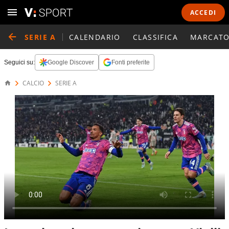
ACCEDI
SERIE A
CALENDARIO
CLASSIFICA
MARCATO
Seguici su:
Google Discover
Fonti preferite
CALCIO
SERIE A