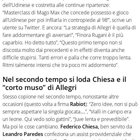
dell’Udinese e costretta alle continue ripartenze:
“Masterclass di Mago Max che concede possesso e gioco
all’Udinese per poi infilarla in contropiede al 98’”, scrive un
utente su Twitter. E ancora: “La strategia di Allegri è quella di
fare addormentare gli avversari”, “Finora Rugani è il più
caparbio. Ho detto tutto”, “Questo primo tempo non si
discosta molto dai precedenti e in effetti diventa anche
difficile stupirsi. Tanti errori e palla che corre troppo lenta.
Ritmi talmente intensi che tra poco mi addormento”.
Nel secondo tempo si loda Chiesa e il
“corto muso” di Allegri
Stesso copione nel secondo tempo, nonostante altre
occasioni (questo volta a firma
Rabiot
): “Zero idee, non si può
sempre aspettare la singola giocata…”, “Vialli in campo era
un leone. Qui vedo solo gattini”, “Juve lenta e prevedibile”.
Ma poi le cose cambiano.
Federico Chiesa,
ben servito da
Leandro Paredes
confeziona un assist provvidenziale che