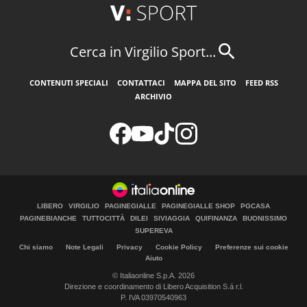
Cerca in Virgilio Sport...
CONTENUTI SPECIALI
CONTATTACI
MAPPA DEL SITO
FEED RSS
ARCHIVIO
LIBERO
VIRGILIO
PAGINEGIALLE
PAGINEGIALLE SHOP
PGCASA
PAGINEBIANCHE
TUTTOCITTÀ
DILEI
SIVIAGGIA
QUIFINANZA
BUONISSIMO
SUPEREVA
Chi siamo
Note Legali
Privacy
Cookie Policy
Preferenze sui cookie
Aiuto
© Italiaonline S.p.A. 2026
Direzione e coordinamento di Libero Acquisition S.á r.l.
P. IVA 03970540963