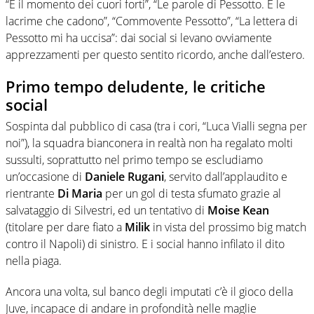
“È il momento dei cuori forti”, “Le parole di Pessotto. E le
lacrime che cadono”, “Commovente Pessotto”, “La lettera di
Pessotto mi ha uccisa”: dai social si levano ovviamente
apprezzamenti per questo sentito ricordo, anche dall’estero.
Primo tempo deludente, le critiche
social
Sospinta dal pubblico di casa (tra i cori, “Luca Vialli segna per
noi”), la squadra bianconera in realtà non ha regalato molti
sussulti, soprattutto nel primo tempo se escludiamo
un’occasione di
Daniele Rugani
, servito dall’applaudito e
rientrante
Di Maria
per un gol di testa sfumato grazie al
salvataggio di Silvestri, ed un tentativo di
Moise Kean
(titolare per dare fiato a
Milik
in vista del prossimo big match
contro il Napoli) di sinistro. E i social hanno infilato il dito
nella piaga.
Ancora una volta, sul banco degli imputati c’è il gioco della
Juve, incapace di andare in profondità nelle maglie