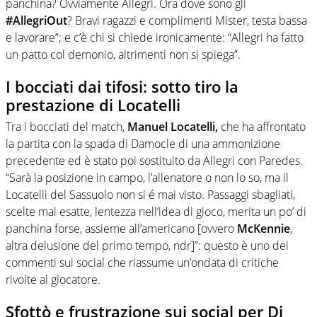
panchina? Ovviamente Allegri. Ora dove sono gli
#AllegriOut
? Bravi ragazzi e complimenti Mister, testa bassa
e lavorare”; e c’è chi si chiede ironicamente: “Allegri ha fatto
un patto col demonio, altrimenti non si spiega”.
I bocciati dai tifosi: sotto tiro la
prestazione di Locatelli
Tra i bocciati del match,
Manuel Locatelli,
che ha affrontato
la partita con la spada di Damocle di una ammonizione
precedente ed è stato poi sostituito da Allegri con Paredes.
“Sarà la posizione in campo, l’allenatore o non lo so, ma il
Locatelli del Sassuolo non si é mai visto. Passaggi sbagliati,
scelte mai esatte, lentezza nell’idea di gioco, merita un po’ di
panchina forse, assieme all’americano [ovvero
McKennie
,
altra delusione del primo tempo, ndr]”: questo è uno dei
commenti sui social che riassume un’ondata di critiche
rivolte al giocatore.
Sfottò e frustrazione sui social per Di