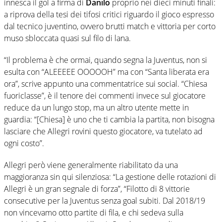
innesca il gol a firma di
Danilo
proprio nei dieci minuti finali:
a riprova della tesi dei tifosi critici riguardo il gioco espresso
dal tecnico juventino, ovvero brutti match e vittoria per corto
muso sbloccata quasi sul filo di lana.
“Il problema è che ormai, quando segna la Juventus, non si
esulta con “ALEEEEE OOOOOH” ma con “Santa liberata era
ora”, scrive appunto una commentatrice sui social. “Chiesa
fuoriclasse”, è il tenore dei commenti invece sul giocatore
reduce da un lungo stop, ma un altro utente mette in
guardia: “[Chiesa] è uno che ti cambia la partita, non bisogna
lasciare che Allegri rovini questo giocatore, va tutelato ad
ogni costo”.
Allegri però viene generalmente riabilitato da una
maggioranza sin qui silenziosa: “La gestione delle rotazioni di
Allegri è un gran segnale di forza”, “Filotto di 8 vittorie
consecutive per la Juventus senza goal subiti. Dal 2018/19
non vincevamo otto partite di fila, e chi sedeva sulla