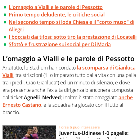
L'omaggio a Vialli e le parole di Pessotto
Primo tempo deludente, le critiche social
Nel secondo tempo si loda Chiesa e il "corto muso" di
Allegri
I bocciati dai tifosi: sotto tiro la prestazione di Locatelli
Sfottò e frustrazione sui social per Di Maria
L’omaggio a Vialli e le parole di Pessotto
Anzitutto, lo Stadium ha ricordato
la scomparsa di Gianluca
Vialli
, tra striscioni (“Ho imparato tutto dalla vita con una palla
tra i piedi. Ciao Gianluca”) ed un minuto di silenzio, e dove
era presente anche l’ex alta dirigenza bianconera composta
dal ticket
Agnelli
–
Nedved
; inoltre è stato omaggiato
anche
Ernesto Castano
, e la squadra ha giocato con il lutto al
braccio.
Forse ti può interessare
Juventus-Udinese 1-0 pagelle: