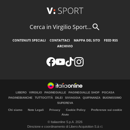
Cerca in Virgilio Sport...
CONTENUTI SPECIALI
CONTATTACI
MAPPA DEL SITO
FEED RSS
ARCHIVIO
LIBERO
VIRGILIO
PAGINEGIALLE
PAGINEGIALLE SHOP
PGCASA
PAGINEBIANCHE
TUTTOCITTÀ
DILEI
SIVIAGGIA
QUIFINANZA
BUONISSIMO
SUPEREVA
Chi siamo
Note Legali
Privacy
Cookie Policy
Preferenze sui cookie
Aiuto
© Italiaonline S.p.A. 2026
Direzione e coordinamento di Libero Acquisition S.á r.l.