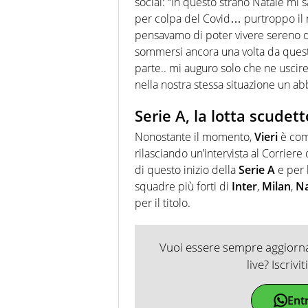
social: “In questo strano Natale mi s
per colpa del Covid… purtroppo il no
pensavamo di poter vivere sereno q
sommersi ancora una volta da quest
parte.. mi auguro solo che ne uscirem
nella nostra stessa situazione un abb
Serie A, la lotta scudett
Nonostante il momento,
Vieri
è com
rilasciando un’intervista al Corrier
di questo inizio della
Serie A
e per 
squadre più forti di
Inter
,
Milan
,
Na
per il titolo.
Vuoi essere sempre aggiornat
live? Iscrivi
Ent