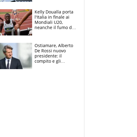
Sinner si conferma
terzo. Quanti malori
Kelly Doualla porta
a Montreal
l'Italia in finale ai
Mondiali U20,
neanche il fumo di
un incendio la frena
sui 100 metri
Ostiamare, Alberto
De Rossi nuovo
presidente: il
compito e gli
obiettivi ricevuti dal
figlio Daniele