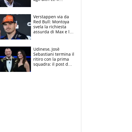
Borussia tenta un
altro sgarbo agli
azzurri
Verstappen via da
Red Bull: Montoya
svela la richiesta
assurda di Max e lo
avverte: “Sicuro
Mercedes e
McLaren siano
Udinese, Josè
meglio?”
Sebastiani termina il
ritiro con la prima
squadra: il post del
figlio di Amadeus e
Sanremo sullo
sfondo