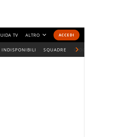
UIDA TV
ALTRO
ACCEDI
INDISPONIBILI
CALENDARI E CLASSIFICHE
SQUADRE
GIOCATORI SERIE A
ALTRI SPORT
MONDIALI 2026
OLIMPIADI
GOSSIP
LIFESTYLE