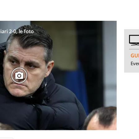
ari 2-0, le foto
GUI
Even