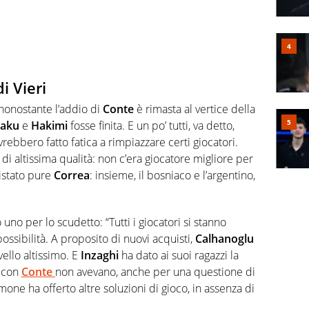
di Vieri
 nonostante l’addio di
Conte
è rimasta al vertice della
kaku
e
Hakimi
fosse finita. E un po’ tutti, va detto,
ebbero fatto fatica a rimpiazzare certi giocatori.
di altissima qualità: non c’era giocatore migliore per
istato pure
Correa
: insieme, il bosniaco e l’argentino,
uno per lo scudetto: “Tutti i giocatori si stanno
ssibilità. A proposito di nuovi acquisti,
Calhanoglu
vello altissimo. E
Inzaghi
ha dato ai suoi ragazzi la
e con
Conte
non avevano, anche per una questione di
mone ha offerto altre soluzioni di gioco, in assenza di