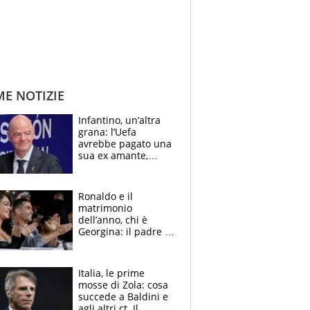
ME NOTIZIE
Infantino, un’altra
grana: l’Uefa
avrebbe pagato una
sua ex amante,
scoppia lo scandalo
Ronaldo e il
matrimonio
dell’anno, chi è
Georgina: il padre in
galera, l’incontro da
Gucci e il boom
social
Italia, le prime
mosse di Zola: cosa
succede a Baldini e
agli altri ct. Il