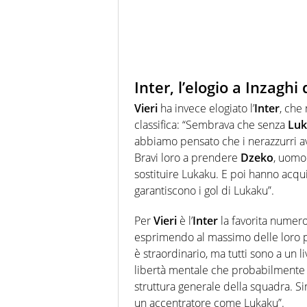
Inter, l’elogio a Inzaghi 
Vieri
ha invece elogiato l’
Inter
, che
classifica: “Sembrava che senza
Lu
abbiamo pensato che i nerazzurri avr
Bravi loro a prendere
Dzeko
, uomo 
sostituire Lukaku. E poi hanno acqu
garantiscono i gol di Lukaku”.
Per
Vieri
è l’
Inter
la favorita numero 
esprimendo al massimo delle loro po
è straordinario, ma tutti sono a un li
libertà mentale che probabilment
struttura generale della squadra. Si
un accentratore come Lukaku”.