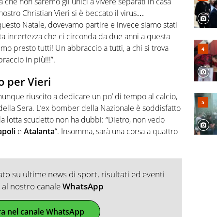
a che non saremo gli unici a vivere separati in casa
stro Christian Vieri si è beccato il virus…
uesto Natale, dovevamo partire e invece siamo stati
a incertezza che ci circonda da due anni a questa
o presto tutti! Un abbraccio a tutti, a chi si trova
raccio in più!!!”.
o per Vieri
unque riuscito a dedicare un po’ di tempo al calcio,
e della Sera. L’ex bomber della Nazionale è soddisfatto
la lotta scudetto non ha dubbi: “Dietro, non vedo
poli
e
Atalanta
“. Insomma, sarà una corsa a quattro
o su ultime news di sport, risultati ed eventi
ti al nostro canale
WhatsApp
ra nel canale WhatsApp