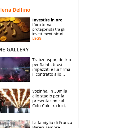
STORIE
lleria Delfino
SPECIALI
Investire in oro
L’oro torna
ESPERTI
protagonista tra gli
investimenti sicuri
LEGGI
CONTATTI
ME GALLERY
Trabzonspor, delirio
per Salah: tifosi
impazziti e lui firma
il contratto allo
stadio
Vozinha, in 30mila
allo stadio per la
presentazione al
Colo-Colo tra luci,
spettacolo, elicotteri
e paracadutisti
La famiglia di Franco
Baresi sempre