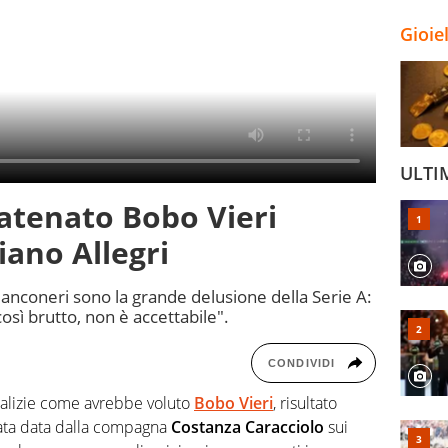
Gioie
ULTI
atenato Bobo Vieri
iano Allegri
i bianconeri sono la grande delusione della Serie A:
sì brutto, non è accettabile".
CONDIVIDI
talizie come avrebbe voluto
Bobo Vieri
, risultato
stata data dalla compagna
Costanza Caracciolo
sui