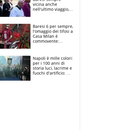
vicina anche
nell'ultimo viaggio,
la moglie Maura, i
figli e i suoi cari
circondati
Baresi 6 per sempre,
dall'affetto dei tifosi
l'omaggio dei tifosi a
Casa Milan è
commovente:
maglie, bandiere,
sciarpe, lacrime e
bigliettini
Napoli è mille colori:
per i 100 anni di
storia luci, lacrime e
fuochi d'artificio: De
Laurentiis salta al
coro anti-Juve