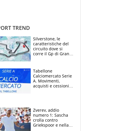
ORT TREND
Silverstone, le
caratteristiche del
circuito dove si
corre il Gp di Gran
Bretagna del
Motomondiale
Tabellone
Calciomercato Serie
A. Movimenti,
acquisti e cessioni:
estate 2026-27
Zverev, addio
numero 1: Sascha
crolla contro
Griekspoor e nella
sfida a due con