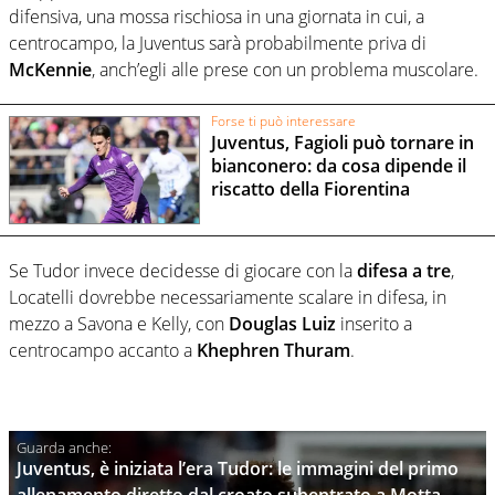
difensiva, una mossa rischiosa in una giornata in cui, a
centrocampo, la Juventus sarà probabilmente priva di
McKennie
, anch’egli alle prese con un problema muscolare.
Forse ti può interessare
Juventus, Fagioli può tornare in
bianconero: da cosa dipende il
riscatto della Fiorentina
Se Tudor invece decidesse di giocare con la
difesa a tre
,
Locatelli dovrebbe necessariamente scalare in difesa, in
mezzo a Savona e Kelly, con
Douglas Luiz
inserito a
centrocampo accanto a
Khephren
Thuram
.
Juventus, è iniziata l’era Tudor: le immagini del primo
allenamento diretto dal croato subentrato a Motta