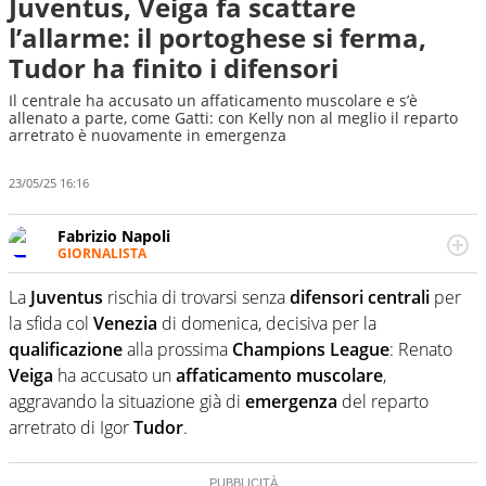
Juventus, Veiga fa scattare
l’allarme: il portoghese si ferma,
Tudor ha finito i difensori
Il centrale ha accusato un affaticamento muscolare e s’è
allenato a parte, come Gatti: con Kelly non al meglio il reparto
arretrato è nuovamente in emergenza
23/05/25 16:16
Fabrizio Napoli
GIORNALISTA
Giornalista professionista, per Virgilio Sport segue anche
il calcio ma è con la pallanuoto che esalta competenze e
La
Juventus
rischia di trovarsi senza
difensori
centrali
per
passioni. Cura la comunicazione di HaBaWaBa, il più
la sfida col
Venezia
di domenica, decisiva per la
grande festival di waterpolo per bambini al mondo
qualificazione
alla prossima
Champions
League
: Renato
Veiga
ha accusato un
affaticamento
muscolare
,
aggravando la situazione già di
emergenza
del reparto
arretrato di Igor
Tudor
.