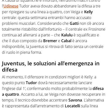
A causa di squalifiche e infortuni, nell’ultimo match contro
l’
Udinese
Tudor aveva dovuto abbandonare la difesa a tre
per ripiegare su una linea a quattro, con Veiga e
Kelly
centrale: questa settimana entrambi hanno accusato
problemi muscolari. Considerando che
Gatti
non s’è ancora
totalmente ristabilito dall’infortunio – il centrale ex Frosinone
continua ad allenarsi a parte – che
Kalulu
è squalificato e
che il duo composto da
Bremer
e
Cabal
è ancora
indisponibile, la Juventus si ritrova di fatto senza un centrale
di ruolo in piena forma.
Juventus, le soluzioni all’emergenza in
difesa
Al momento, il difensore in condizioni migliori è Kelly: a
questo punto
Tudor
dovrà necessariamente lanciare
l’inglese dal 1’, confermando molto probabilmente la
difesa
a quattro
. Accanto a lui, se Veiga non dovesse recuperare in
tempo, il tecnico dovrebbe accentrare
Savona
. L’alternativa
è rappresentata dall’arretramento di
Locatelli
sulla linea