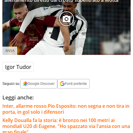
ANSA
Igor Tudor
Seguici su:
Google Discover
Fonti preferite
Leggi anche:
Inter, allarme rosso Pio Esposito: non segna e non tira in
porta, in gol solo i difensori
Kelly Doualla fa la storia: è bronzo nei 100 metri ai
mondiali U20 di Eugene. "Ho spazzato via l'ansia con una
gran finale"