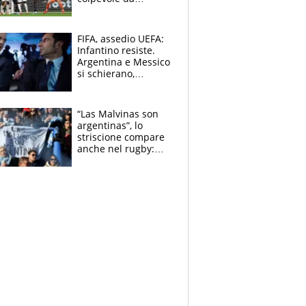
mandar via
FIFA, assedio UEFA:
Infantino resiste.
Argentina e Messico
si schierano,
CONCACAF spaccata
“Las Malvinas son
argentinas”, lo
striscione compare
anche nel rugby:
dopo Messi e
compagni ormai è
un caso