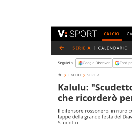
CALCIO
C
SERIE A
CALENDARIO
Seguici su:
Google Discover
Fonti pr
CALCIO
SERIE A
Kalulu: "Scudett
che ricorderò p
Il difensore rossonero, in ritiro 
tappe della grande festa del Dia
Scudetto