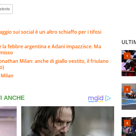
eferite
gio sui social è un altro schiaffo per i tifosi
ULTI
 la febbre argentina e Adani impazzisce. Ma
mmisso
nathan Milan: anche di giallo vestito, il friulano
o)
 Milan