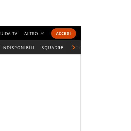
UIDA TV
ALTRO
ACCEDI
INDISPONIBILI
CALENDARI E CLASSIFICHE
SQUADRE
GIOCATORI SERIE A
ALTRI SPORT
MONDIALI 2026
OLIMPIADI
GOSSIP
LIFESTYLE