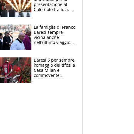
presentazione al
Colo-Colo tra luci,
spettacolo, elicotteri
e paracadutisti
La famiglia di Franco
Baresi sempre
vicina anche
nell'ultimo viaggio,
la moglie Maura, i
figli e i suoi cari
circondati
Baresi 6 per sempre,
dall'affetto dei tifosi
l'omaggio dei tifosi a
Casa Milan è
commovente:
maglie, bandiere,
sciarpe, lacrime e
bigliettini