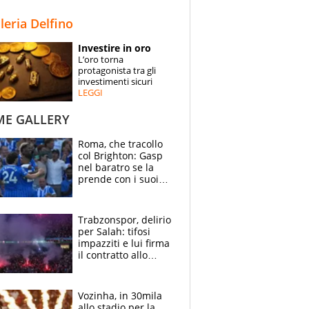
STORIE
lleria Delfino
SPECIALI
Investire in oro
L’oro torna
ESPERTI
protagonista tra gli
investimenti sicuri
LEGGI
CONTATTI
ME GALLERY
Roma, che tracollo
col Brighton: Gasp
nel baratro se la
prende con i suoi
cambiando tutti
Trabzonspor, delirio
per Salah: tifosi
impazziti e lui firma
il contratto allo
stadio
Vozinha, in 30mila
allo stadio per la