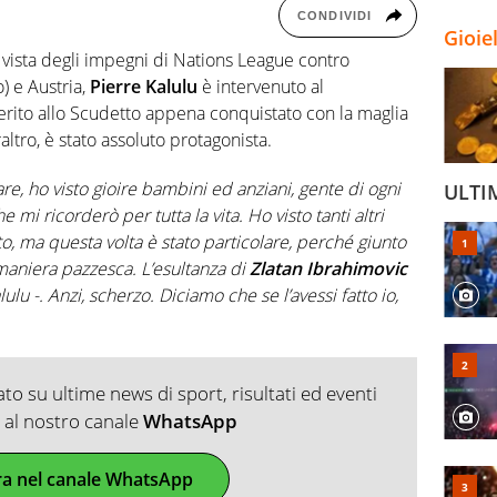
CONDIVIDI
Gioie
in vista degli impegni di Nations League contro
) e Austria,
Pierre Kalulu
è intervenuto al
erito allo Scudetto appena conquistato con la maglia
altro, è stato assoluto protagonista.
e, ho visto gioire bambini ed anziani, gente di ogni
ULTI
 mi ricorderò per tutta la vita. Ho visto tanti altri
to, ma questa volta è stato particolare, perché giunto
aniera pazzesca. L’esultanza di
Zlatan Ibrahimovic
ulu -. Anzi, scherzo. Diciamo che se l’avessi fatto io,
o su ultime news di sport, risultati ed eventi
ti al nostro canale
WhatsApp
ra nel canale WhatsApp