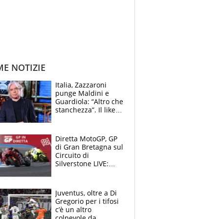
ME NOTIZIE
Italia, Zazzaroni
punge Maldini e
Guardiola: “Altro che
stanchezza”. Il like
di Mancini e le
polemiche sui social
Diretta MotoGP, GP
di Gran Bretagna sul
Circuito di
Silverstone LIVE:
Aprilia vuole
un'altra impresa,
Ducati in affanno
Juventus, oltre a Di
Gregorio per i tifosi
c’è un altro
colpevole da