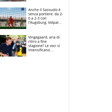
Pellegrini punta su
Curtis
Anche il Sassuolo è
senza portiere: da 2-
0 a 2-3 con
l'Augsburg, Volpato
non basta, che
errori di Muric
Vingegaard, aria di
ritiro a fine
stagione? Le voci si
intensificano.
Pogacar, niente
Sanremo nel 2027:
vuole la Roubaix