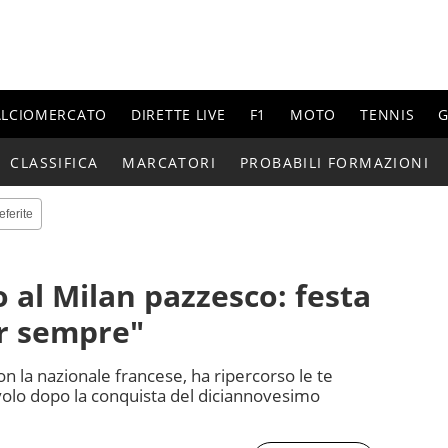
ALCIOMERCATO
DIRETTE LIVE
F1
MOTO
TENNIS
G
CLASSIFICA
MARCATORI
PROBABILI FORMAZIONI
eferite
o al Milan pazzesco: festa
er sempre"
con la nazionale francese, ha ripercorso le te
volo dopo la conquista del diciannovesimo