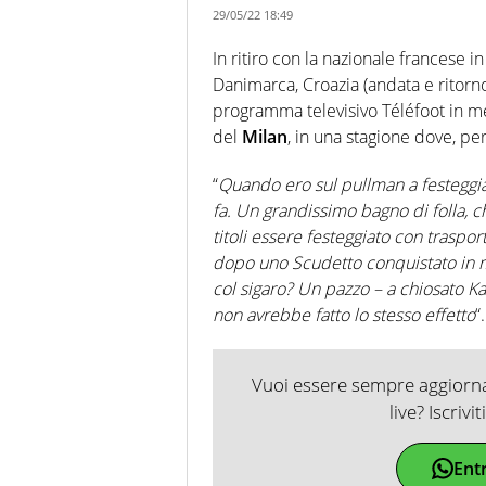
29/05/22 18:49
In ritiro con la nazionale francese 
Danimarca, Croazia (andata e ritorno
programma televisivo Téléfoot in m
del
Milan
, in una stagione dove, per
“
Quando ero sul pullman a festeggiar
fa. Un grandissimo bagno di folla, che
titoli essere festeggiato con traspor
dopo uno Scudetto conquistato in m
col sigaro? Un pazzo – a chiosato Kal
non avrebbe fatto lo stesso effetto
“.
Vuoi essere sempre aggiornat
live? Iscrivi
Ent