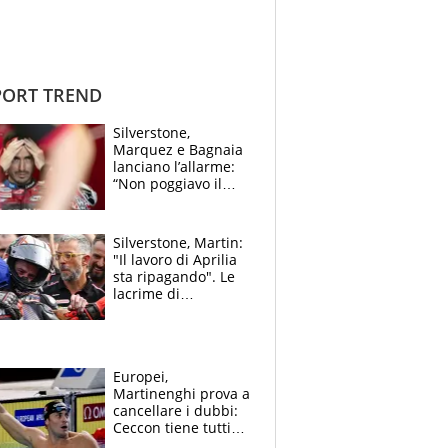
ORT TREND
Silverstone,
Marquez e Bagnaia
lanciano l’allarme:
“Non poggiavo il
ginocchio, dobbiamo
capire cosa è
successo”
Silverstone, Martin:
"Il lavoro di Aprilia
sta ripagando". Le
lacrime di
Bezzecchi: "Ho dato
tutto, spero di finire
la gara domani"
Europei,
Martinenghi prova a
cancellare i dubbi:
Ceccon tiene tutti
col fiato sospeso.