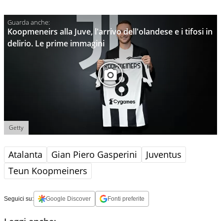
Koopmeneirs alla Juve, l'arrivo dell'olandese e i tifosi in
delirio. Le prime immagini
Getty
Atalanta
Gian Piero Gasperini
Juventus
Teun Koopmeiners
Seguici su:
Google Discover
Fonti preferite