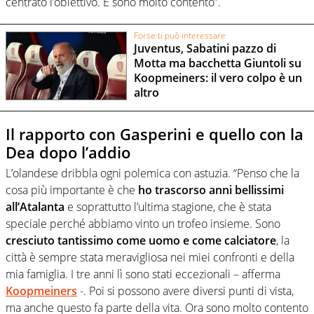
centrato l’obiettivo. E sono molto contento”.
Forse ti può interessare
Juventus, Sabatini pazzo di
Motta ma bacchetta Giuntoli su
Koopmeiners: il vero colpo è un
altro
Il rapporto con Gasperini e quello con la
Dea dopo l’addio
L’olandese dribbla ogni polemica con astuzia. “Penso che la
cosa più importante è che
ho trascorso anni bellissimi
all’Atalanta
e soprattutto l’ultima stagione, che è stata
speciale perché abbiamo vinto un trofeo insieme. Sono
cresciuto tantissimo come uomo e come calciatore
, la
città è sempre stata meravigliosa nei miei confronti e della
mia famiglia. I tre anni lì sono stati eccezionali – afferma
Koopmeiners
-. Poi si possono avere diversi punti di vista,
ma anche questo fa parte della vita. Ora sono molto contento