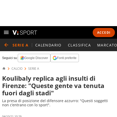
ACCEDI
SERIE A
CALENDARIO
CLASSIFICA
MARCATO
Seguici su:
Google Discover
Fonti preferite
CALCIO
SERIE A
Koulibaly replica agli insulti di
Firenze: "Queste gente va tenuta
fuori dagli stadi"
La presa di posizione del difensore azzurro: "Questi soggetti
non c’entrano con lo sport".
04/10/21 10:29