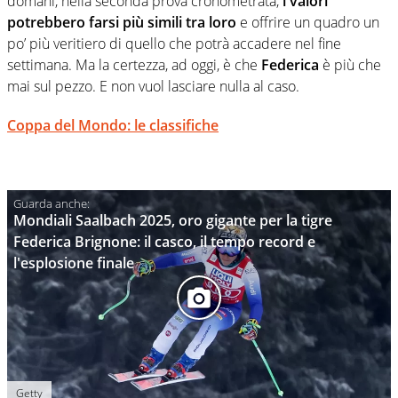
domani, nella seconda prova cronometrata,
i valori
potrebbero farsi più simili tra loro
e offrire un quadro un
po’ più veritiero di quello che potrà accadere nel fine
settimana. Ma la certezza, ad oggi, è che
Federica
è più che
mai sul pezzo. E non vuol lasciare nulla al caso.
Coppa del Mondo: le classifiche
Mondiali Saalbach 2025, oro gigante per la tigre
Federica Brignone: il casco, il tempo record e
l'esplosione finale
Getty