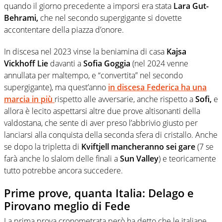
quando il giorno precedente a imporsi era stata
Lara Gut-
Behrami,
che nel secondo supergigante si dovette
accontentare della piazza d’onore.
In discesa nel 2023 vinse la beniamina di casa
Kajsa
Vickhoff Lie
davanti a
Sofia Goggia
(nel 2024 venne
annullata per maltempo, e “convertita” nel secondo
supergigante), ma quest’anno
in discesa Federica ha una
marcia in più
rispetto alle avversarie, anche rispetto a
Sofi,
e
allora è lecito aspettarsi altre due prove altisonanti della
valdostana, che sente di aver preso l’abbrivio giusto per
lanciarsi alla conquista della seconda sfera di cristallo. Anche
se dopo la tripletta di
Kviftjell
mancheranno sei gare
(7 se
farà anche lo slalom delle finali a
Sun Valley
) e teoricamente
tutto potrebbe ancora succedere.
Prime prove, quanta Italia: Delago e
Pirovano meglio di Fede
La prima prova cronometrata però ha detto che le italiane