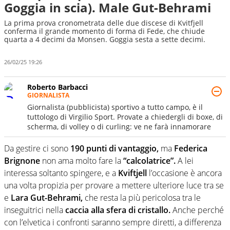
Goggia in scia). Male Gut-Behrami
La prima prova cronometrata delle due discese di Kvitfjell
conferma il grande momento di forma di Fede, che chiude
quarta a 4 decimi da Monsen. Goggia sesta a sette decimi.
26/02/25 19:26
Roberto Barbacci
GIORNALISTA
Giornalista (pubblicista) sportivo a tutto campo, è il
tuttologo di Virgilio Sport. Provate a chiedergli di boxe, di
scherma, di volley o di curling: ve ne farà innamorare
Da gestire ci sono
190 punti di vantaggio,
ma
Federica
Brignone
non ama molto fare la
“calcolatrice”.
A lei
interessa soltanto spingere, e a
Kviftjell
l’occasione è ancora
una volta propizia per provare a mettere ulteriore luce tra se
e
Lara Gut-Behrami,
che resta la più pericolosa tra le
inseguitrici nella
caccia alla sfera di cristallo.
Anche perché
con l’elvetica i confronti saranno sempre diretti, a differenza