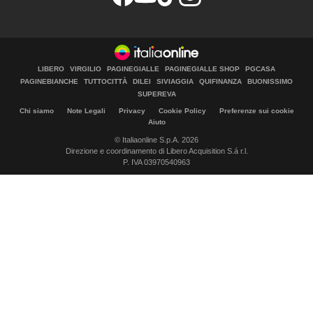
LIBERO
VIRGILIO
PAGINEGIALLE
PAGINEGIALLE SHOP
PGCASA
PAGINEBIANCHE
TUTTOCITTÀ
DILEI
SIVIAGGIA
QUIFINANZA
BUONISSIMO
SUPEREVA
Chi siamo
Note Legali
Privacy
Cookie Policy
Preferenze sui cookie
Aiuto
© Italiaonline S.p.A. 2026
Direzione e coordinamento di Libero Acquisition S.á r.l.
P. IVA 03970540963