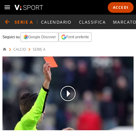
ACCEDI
SERIE A
CALENDARIO
CLASSIFICA
MARCATO
Seguici su:
Google Discover
Fonti preferite
CALCIO
SERIE A