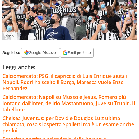
Ansa
Seguici su:
Google Discover
Fonti preferite
Leggi anche:
Calciomercato: PSG, il capriccio di Luis Enrique aiuta il
Napoli. Rodri ha scelto il Barça, Maresca vuole Enzo
Fernandez
Calciomercato: Napoli su Musso e Jesus, Romero più
lontano dall’Inter, delirio Mastantuono, Juve su Trubin. Il
tabellone
Chelsea-Juventus: per David e Douglas Luiz ultima
chiamata, cosa si aspetta Spalletti ma è un esame anche
per lui