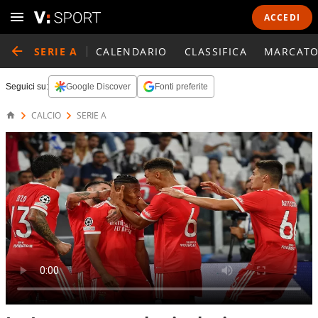
ACCEDI
SERIE A
CALENDARIO
CLASSIFICA
MARCATO
Seguici su:
Google Discover
Fonti preferite
CALCIO
SERIE A