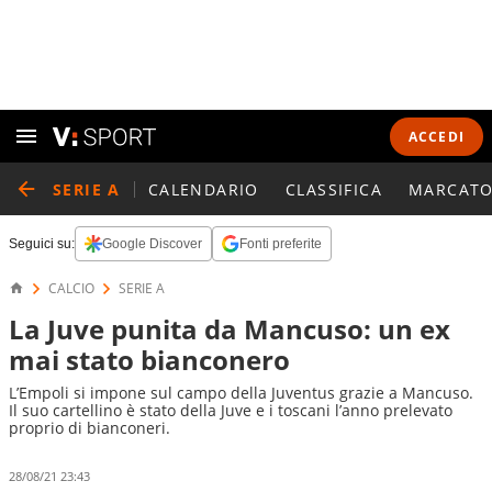
ACCEDI
SERIE A
CALENDARIO
CLASSIFICA
MARCATO
Seguici su:
Google Discover
Fonti preferite
CALCIO
SERIE A
La Juve punita da Mancuso: un ex
mai stato bianconero
L’Empoli si impone sul campo della Juventus grazie a Mancuso.
Il suo cartellino è stato della Juve e i toscani l’anno prelevato
proprio di bianconeri.
28/08/21 23:43