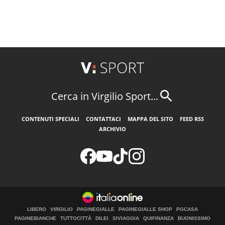
Cerca in Virgilio Sport...
CONTENUTI SPECIALI
CONTATTACI
MAPPA DEL SITO
FEED RSS
ARCHIVIO
LIBERO
VIRGILIO
PAGINEGIALLE
PAGINEGIALLE SHOP
PGCASA
PAGINEBIANCHE
TUTTOCITTÀ
DILEI
SIVIAGGIA
QUIFINANZA
BUONISSIMO