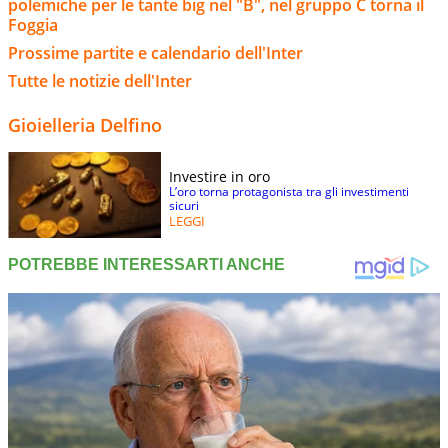
polemiche per le tante big nel "B", nel gruppo C torna il
Foggia
Prossime partite e calendario dell'Inter
Tutte le notizie dell'Inter
Gioielleria Delfino
Investire in oro
L’oro torna protagonista tra gli investimenti
sicuri
LEGGI