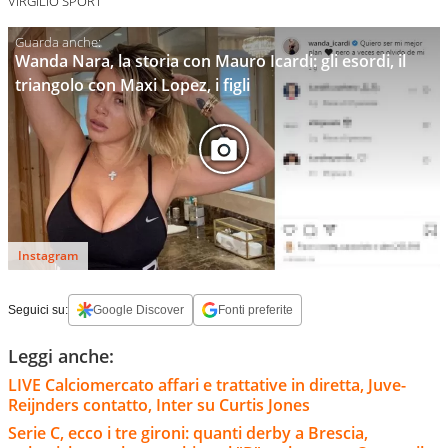
VIRGILIO SPORT
Wanda Nara, la storia con Mauro Icardi: gli esordi, il
triangolo con Maxi Lopez, i figli
Instagram
Seguici su:
Google Discover
Fonti preferite
Leggi anche:
LIVE Calciomercato affari e trattative in diretta, Juve-
Reijnders contatto, Inter su Curtis Jones
Serie C, ecco i tre gironi: quanti derby a Brescia,