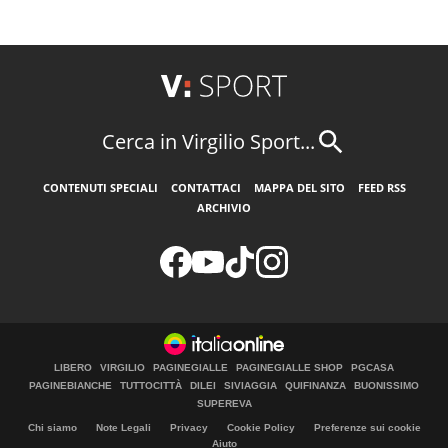
Cerca in Virgilio Sport...
CONTENUTI SPECIALI
CONTATTACI
MAPPA DEL SITO
FEED RSS
ARCHIVIO
LIBERO
VIRGILIO
PAGINEGIALLE
PAGINEGIALLE SHOP
PGCASA
PAGINEBIANCHE
TUTTOCITTÀ
DILEI
SIVIAGGIA
QUIFINANZA
BUONISSIMO
SUPEREVA
Chi siamo
Note Legali
Privacy
Cookie Policy
Preferenze sui cookie
Aiuto