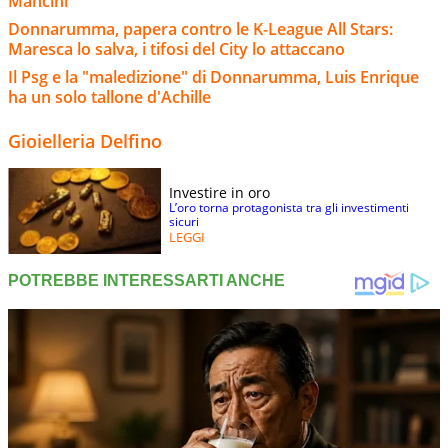
Mancini
Donnarumma, papera contro le K-League All Stars:
Maresca lo salva, i tifosi del City lo attaccano
Il Psg e la "maledizione" di Donnarumma, Luis Enrique
ha un solo tallone d'Achille
Gioielleria Delfino
Investire in oro
L’oro torna protagonista tra gli investimenti
sicuri
LEGGI