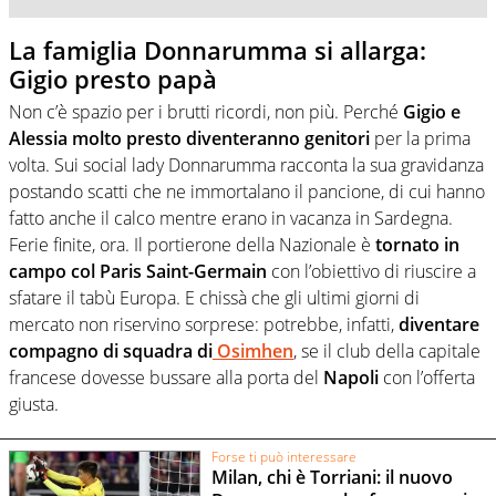
La famiglia Donnarumma si allarga:
Gigio presto papà
Non c’è spazio per i brutti ricordi, non più. Perché
Gigio e
Alessia molto presto diventeranno genitori
per la prima
volta. Sui social lady Donnarumma racconta la sua gravidanza
postando scatti che ne immortalano il pancione, di cui hanno
fatto anche il calco mentre erano in vacanza in Sardegna.
Ferie finite, ora. Il portierone della Nazionale è
tornato in
campo col Paris Saint-Germain
con l’obiettivo di riuscire a
sfatare il tabù Europa. E chissà che gli ultimi giorni di
mercato non riservino sorprese: potrebbe, infatti,
diventare
compagno di squadra di
Osimhen
, se il club della capitale
francese dovesse bussare alla porta del
Napoli
con l’offerta
giusta.
Forse ti può interessare
Milan, chi è Torriani: il nuovo