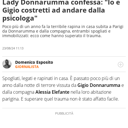
Lady Donnarumma confessa: "Io e
Gigio costretti ad andare dalla
psicologa"
Poco più di un anno fa la terribile rapina in casa subita a Parigi
da Donnarumma e dalla compagna, entrambi spogliati e
immobilizzati: ecco come hanno superato il trauma.
23/08/24 11:13
Domenico Esposito
GIORNALISTA
Da vent’anni in campo e sul campo per vivere ogni evento
in tutte le sue sfaccettature. Passione smisurata per il
Spogliati, legati e rapinati in casa. È passato poco più di un
calcio e per la sfera di cuoio. Il pallone è una cosa
anno dalla notte di terrore vissuta da
Gigio Donnarumma
e
serissima, guai a dirgli di no
dalla compagna
Alessia Elefante
nella loro abitazione
parigina. E superare quel trauma non è stato affatto facile.