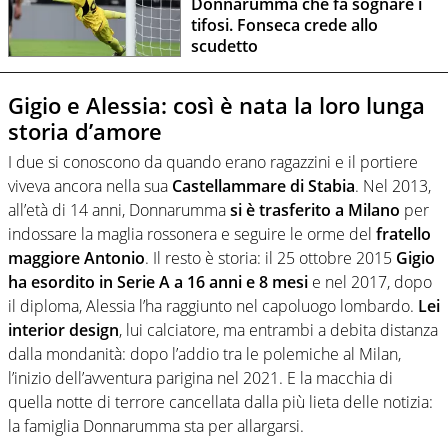
Donnarumma che fa sognare i
tifosi. Fonseca crede allo
scudetto
Gigio e Alessia: così è nata la loro lunga
storia d’amore
I due si conoscono da quando erano ragazzini e il portiere
viveva ancora nella sua
Castellammare di Stabia
. Nel 2013,
all’età di 14 anni, Donnarumma
si è trasferito a Milano
per
indossare la maglia rossonera e seguire le orme del
fratello
maggiore Antonio
. Il resto è storia: il 25 ottobre 2015
Gigio
ha esordito in Serie A a 16 anni e 8 mesi
e nel 2017, dopo
il diploma, Alessia l’ha raggiunto nel capoluogo lombardo.
Lei
interior design
, lui calciatore, ma entrambi a debita distanza
dalla mondanità: dopo l’addio tra le polemiche al Milan,
l’inizio dell’avventura parigina nel 2021. E la macchia di
quella notte di terrore cancellata dalla più lieta delle notizia:
la famiglia Donnarumma sta per allargarsi.