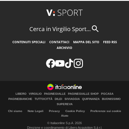
Cerca in Virgilio Sport...
CONTENUTI SPECIALI
CONTATTACI
MAPPA DEL SITO
FEED RSS
ARCHIVIO
LIBERO
VIRGILIO
PAGINEGIALLE
PAGINEGIALLE SHOP
PGCASA
PAGINEBIANCHE
TUTTOCITTÀ
DILEI
SIVIAGGIA
QUIFINANZA
BUONISSIMO
SUPEREVA
Chi siamo
Note Legali
Privacy
Cookie Policy
Preferenze sui cookie
Aiuto
© Italiaonline S.p.A. 2026
Direzione e coordinamento di Libero Acquisition S.á r.l.