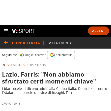
ACCEDI
COPPA ITALIA
CALENDARIO
Seguici su:
Google Discover
Fonti preferite
CALCIO
COPPA ITALIA
Lazio, Farris: "Non abbiamo
sfruttato certi momenti chiave"
I biancocelesti dicono addio alla Coppa Italia. Dopo il k.o contro
l'Atalanta le parole del vice di Inzaghi, Farris
27/01/21 20:18