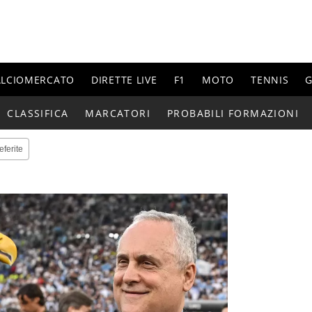
ALCIOMERCATO
DIRETTE LIVE
F1
MOTO
TENNIS
G
CLASSIFICA
MARCATORI
PROBABILI FORMAZIONI
eferite