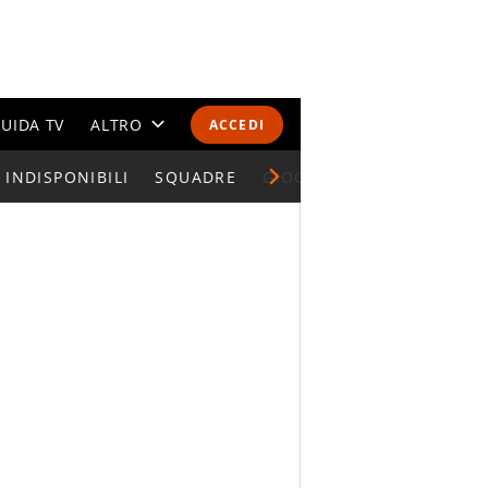
UIDA TV
ALTRO
ACCEDI
INDISPONIBILI
CALENDARI E CLASSIFICHE
SQUADRE
GIOCATORI SERIE A
ALTRI SPORT
MONDIALI 2026
OLIMPIADI
GOSSIP
LIFESTYLE