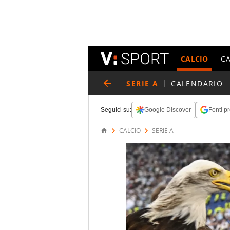
CALCIO
C
SERIE A
CALENDARIO
Seguici su:
Google Discover
Fonti pr
CALCIO
SERIE A