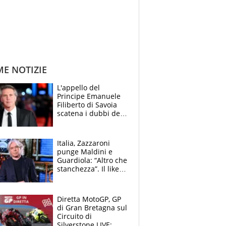
ME NOTIZIE
L'appello del
Principe Emanuele
Filiberto di Savoia
scatena i dubbi dei
tifosi: "E' una
trappola"
Italia, Zazzaroni
punge Maldini e
Guardiola: “Altro che
stanchezza”. Il like
di Mancini e le
polemiche sui social
Diretta MotoGP, GP
di Gran Bretagna sul
Circuito di
Silverstone LIVE: