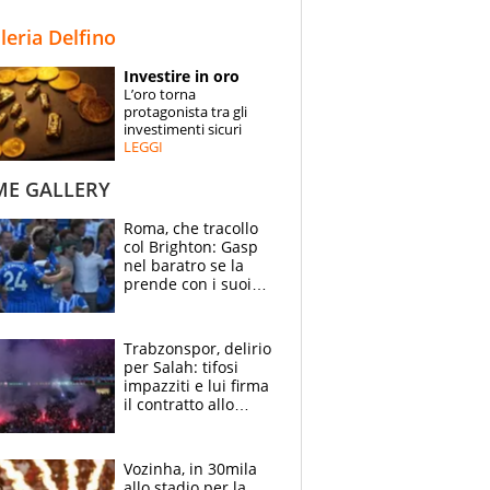
STORIE
lleria Delfino
SPECIALI
Investire in oro
L’oro torna
ESPERTI
protagonista tra gli
investimenti sicuri
LEGGI
CONTATTI
ME GALLERY
Roma, che tracollo
col Brighton: Gasp
nel baratro se la
prende con i suoi
cambiando tutti
Trabzonspor, delirio
per Salah: tifosi
impazziti e lui firma
il contratto allo
stadio
Vozinha, in 30mila
allo stadio per la