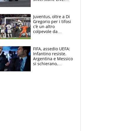
Aprilia vuole
un'altra impresa,
Ducati in affanno
Juventus, oltre a Di
Gregorio per i tifosi
c’è un altro
colpevole da
mandar via
FIFA, assedio UEFA:
Infantino resiste.
Argentina e Messico
si schierano,
CONCACAF spaccata