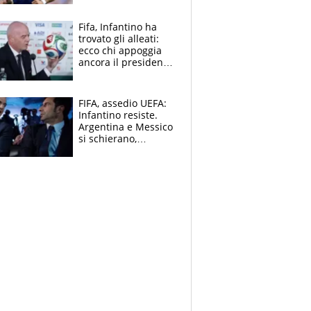
ritorno di Brahim
Diaz
Fifa, Infantino ha
trovato gli alleati:
ecco chi appoggia
ancora il presidente
che spera di essere
rieletto
FIFA, assedio UEFA:
Infantino resiste.
Argentina e Messico
si schierano,
CONCACAF spaccata