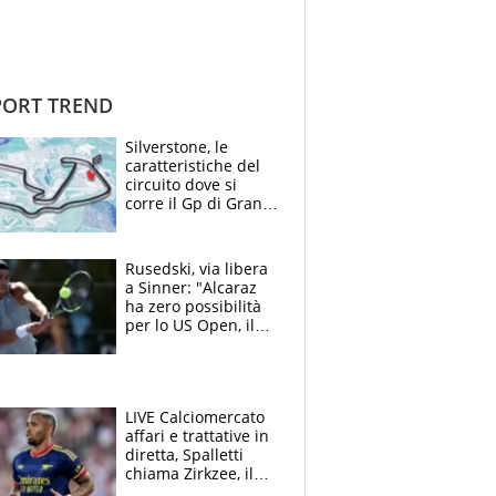
ORT TREND
Silverstone, le
caratteristiche del
circuito dove si
corre il Gp di Gran
Bretagna del
Motomondiale
Rusedski, via libera
a Sinner: "Alcaraz
ha zero possibilità
per lo US Open, il
2026 forse è gà
finito per lui"
LIVE Calciomercato
affari e trattative in
diretta, Spalletti
chiama Zirkzee, il
Milan valuta il