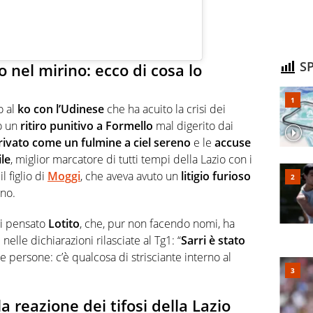
SP
 nel mirino: ecco di cosa lo
o al
ko con l’Udinese
che ha acuito la crisi dei
to un
ritiro punitivo a Formello
mal digerito dai
arrivato come un fulmine a ciel sereno
e le
accuse
le
, miglior marcatore di tutti tempi della Lazio con i
l figlio di
Moggi
, che aveva avuto un
litigio furioso
rno.
oi pensato
Lotito
, che, pur non facendo nomi, ha
le dichiarazioni rilasciate al Tg1: “
Sarri è stato
 persone: c’è qualcosa di strisciante interno al
 reazione dei tifosi della Lazio