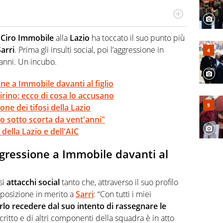
po per vivere ogni evento in tutte le sue sfaccettature.
 e per la sfera di cuoio. Il pallone è una cosa serissima,
i
Ciro Immobile
alla
Lazio
ha toccato il suo punto più
Sarri
. Prima gli insulti social, poi l’aggressione in
4 anni. Un incubo.
one a Immobile davanti al figlio
irino: ecco di cosa lo accusano
ne dei tifosi della Lazio
Io sotto scorta da vent'anni"
 della Lazio e dell'AIC
aggressione a Immobile davanti al
si
attacchi social
tanto che, attraverso il suo profilo
 posizione in merito a
Sarri
: “Con tutti i miei
arlo recedere dal suo intento di rassegnare le
critto e di altri componenti della squadra è in atto