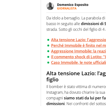
Domenico Esposito
GIORNALISTA
Da vent’anni in campo e sul cam
Passione smisurata per il calcio
Da idolo a bersaglio. La parabola d
guai a dirgli di no
basso in seguito alle
dimissioni di 
strada. Sotto gli occhi del figlio di 
Alta tensione Lazio: l'aggressi
Perché Immobile è finito nel m
Aggressione Immobile: la reazio
Il commento shock di Lotito: "
Caso Immobile, le note ufficiali
Alta tensione Lazio: l’
figlio
Il bomber è stato vittima di numero
Instagram, ha dovuto chiarire la sua
compagni
siamo stati da lui per f
dimissioni
. Nei confronti del sottos