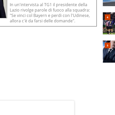
In un'intervista al TG1 il presidente della
Lazio rivolge parole di fuoco alla squadra:
"Se vinci col Bayern e perdi con l'Udinese,
allora c'è da farsi delle domande".