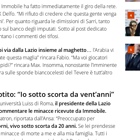
a Immobile ha fatto immediatamente il giro della rete.
 X Delfo. “Mi rifiuto di credere che questa gente venga
oni’. Per quanto riguarda le dimissioni di Sarri, tanto
o sul banco degli imputati. Sotto al post dedicato
ntano i commenti dei tifosi.
poi via dalla Lazio insieme al maghetto
… l’Arabia vi
ate questa maglia” rincara Fabio. “Ma voi giocatori
tupidi?” rincara Max. Insomma, nonostante l’imminente
era sulle sponde biancocelesti del Tevere è tutt’altro
ito: “Io sotto scorta da vent’anni”
’università Luiss di Roma,
il presidente della Lazio
a commentare le minacce ricevute da Immobile.
atron, riportata dall’Ansa: “Preoccupato per
orni, vivo sotto scorta da 20 anni.
Se lei prendesse
minacce di morte a me e alla mia famiglia. Tutti i