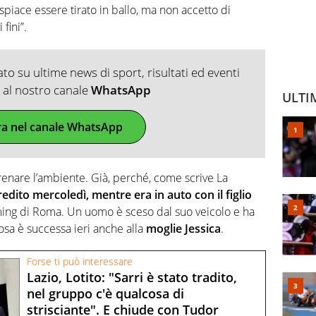
ispiace essere tirato in ballo, ma non accetto di
fini”.
o su ultime news di sport, risultati ed eventi
ti al nostro canale
WhatsApp
ULTI
ra nel canale WhatsApp
renare l’ambiente. Già, perché, come scrive La
edito mercoledì, mentre era in auto con il figlio
leming di Roma. Un uomo è sceso dal suo veicolo e ha
cosa è successa ieri anche alla
moglie Jessica
.
Forse ti può interessare
Lazio, Lotito: "Sarri è stato tradito,
nel gruppo c'è qualcosa di
strisciante". E chiude con Tudor