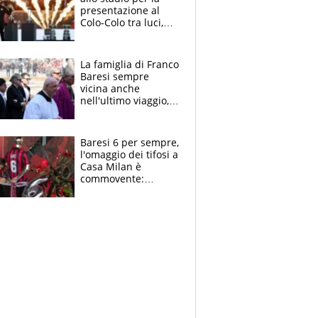
presentazione al
Colo-Colo tra luci,
spettacolo, elicotteri
e paracadutisti
La famiglia di Franco
Baresi sempre
vicina anche
nell'ultimo viaggio,
la moglie Maura, i
figli e i suoi cari
circondati
Baresi 6 per sempre,
dall'affetto dei tifosi
l'omaggio dei tifosi a
Casa Milan è
commovente:
maglie, bandiere,
sciarpe, lacrime e
bigliettini