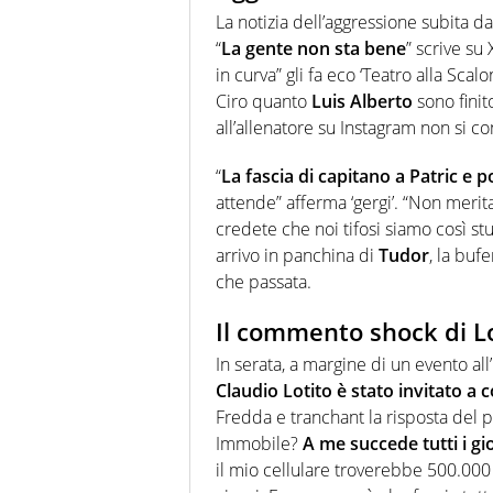
La notizia dell’aggressione subita d
“
La gente non sta bene
” scrive su
in curva” gli fa eco ‘Teatro alla Scal
Ciro quanto
Luis Alberto
sono finit
all’allenatore su Instagram non si co
“
La fascia di capitano a Patric e 
attende” afferma ‘gergi’. “Non merit
credete che noi tifosi siamo così s
arrivo in panchina di
Tudor
, la buf
che passata.
Il commento shock di Lot
In serata, a margine di un evento all
Claudio Lotito è stato invitato 
Fredda e tranchant la risposta del p
Immobile?
A me succede tutti i gi
il mio cellulare troverebbe 500.000 