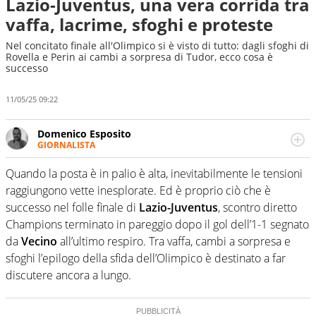
Lazio-Juventus, una vera corrida tra
vaffa, lacrime, sfoghi e proteste
Nel concitato finale all'Olimpico si è visto di tutto: dagli sfoghi di
Rovella e Perin ai cambi a sorpresa di Tudor, ecco cosa è
successo
11/05/25 09:22
Domenico Esposito
GIORNALISTA
Da vent’anni in campo e sul campo per vivere ogni evento
in tutte le sue sfaccettature. Passione smisurata per il
Quando la posta è in palio è alta, inevitabilmente le tensioni
calcio e per la sfera di cuoio. Il pallone è una cosa
raggiungono vette inesplorate. Ed è proprio ciò che è
serissima, guai a dirgli di no
successo nel folle finale di
Lazio-Juventus
, scontro diretto
Champions terminato in pareggio dopo il gol dell’1-1 segnato
da
Vecino
all’ultimo respiro. Tra vaffa, cambi a sorpresa e
sfoghi l’epilogo della sfida dell’Olimpico è destinato a far
discutere ancora a lungo.