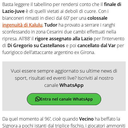
Basta leggere il tabellino per rendersi conto che il
finale di
Lazio-Juve
è di quelli vietati ai deboli di cuore. Con i
bianconeri rimasti in dieci dal 60′ per una
colossale
ingenuità di Kalulu
,
Tudor
ha provato a serrare i ranghi
sconfessando in zona Cesarini due cambi effettuati nella
ripresa. All’88’ il
rigore assegnato alla Lazio
per l’intervento
di
Di Gregorio su Castellanos
e poi
cancellato dal Var
per
fuorigioco dell’attaccante argentino ex Girona.
Vuoi essere sempre aggiornato su ultime news di
sport, risultati ed eventi live? Iscriviti al nostro
canale
WhatsApp
Entra nel canale WhatsApp
Da quel momento al 96′, cioè quando
Vecino
ha beffato la
Signora a pochi istanti dal triplice fischio, i giocatori ammoniti