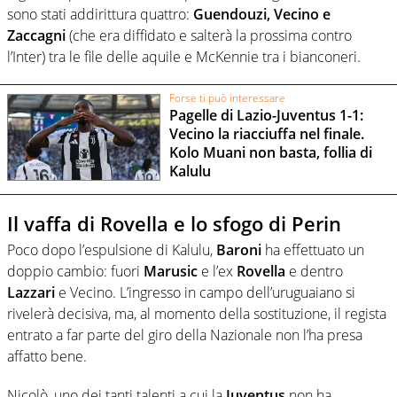
sono stati addirittura quattro:
Guendouzi, Vecino e
Zaccagni
(che era diffidato e salterà la prossima contro
l’Inter) tra le file delle aquile e McKennie tra i bianconeri.
Forse ti può interessare
Pagelle di Lazio-Juventus 1-1:
Vecino la riacciuffa nel finale.
Kolo Muani non basta, follia di
Kalulu
Il vaffa di Rovella e lo sfogo di Perin
Poco dopo l’espulsione di Kalulu,
Baroni
ha effettuato un
doppio cambio: fuori
Marusic
e l’ex
Rovella
e dentro
Lazzari
e Vecino. L’ingresso in campo dell’uruguaiano si
rivelerà decisiva, ma, al momento della sostituzione, il regista
entrato a far parte del giro della Nazionale non l’ha presa
affatto bene.
Nicolò, uno dei tanti talenti a cui la
Juventus
non ha