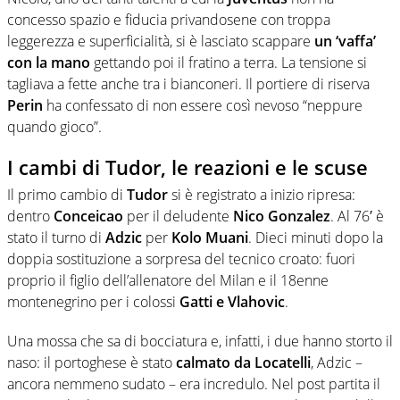
concesso spazio e fiducia privandosene con troppa
leggerezza e superficialità, si è lasciato scappare
un ‘vaffa’
con la mano
gettando poi il fratino a terra. La tensione si
tagliava a fette anche tra i bianconeri. Il portiere di riserva
Perin
ha confessato di non essere così nevoso “neppure
quando gioco”.
I cambi di Tudor, le reazioni e le scuse
Il primo cambio di
Tudor
si è registrato a inizio ripresa:
dentro
Conceicao
per il deludente
Nico Gonzalez
. Al 76′ è
stato il turno di
Adzic
per
Kolo Muani
. Dieci minuti dopo la
doppia sostituzione a sorpresa del tecnico croato: fuori
proprio il figlio dell’allenatore del Milan e il 18enne
montenegrino per i colossi
Gatti e Vlahovic
.
Una mossa che sa di bocciatura e, infatti, i due hanno storto il
naso: il portoghese è stato
calmato da Locatelli
, Adzic –
ancora nemmeno sudato – era incredulo. Nel post partita il