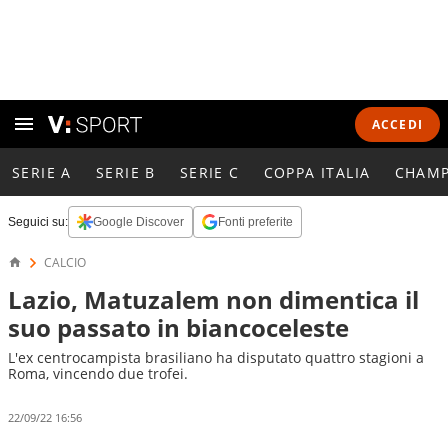
ACCEDI
SERIE A
SERIE B
SERIE C
COPPA ITALIA
CHAMP
Seguici su:
Google Discover
Fonti preferite
CALCIO
Lazio, Matuzalem non dimentica il
suo passato in biancoceleste
L'ex centrocampista brasiliano ha disputato quattro stagioni a
Roma, vincendo due trofei.
22/09/22 16:56