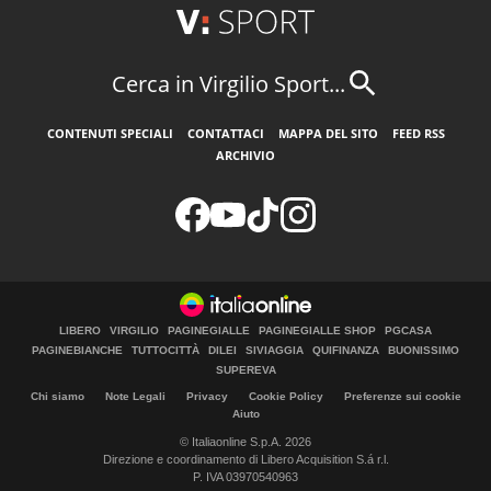
Cerca in Virgilio Sport...
CONTENUTI SPECIALI
CONTATTACI
MAPPA DEL SITO
FEED RSS
ARCHIVIO
LIBERO
VIRGILIO
PAGINEGIALLE
PAGINEGIALLE SHOP
PGCASA
PAGINEBIANCHE
TUTTOCITTÀ
DILEI
SIVIAGGIA
QUIFINANZA
BUONISSIMO
SUPEREVA
Chi siamo
Note Legali
Privacy
Cookie Policy
Preferenze sui cookie
Aiuto
© Italiaonline S.p.A. 2026
Direzione e coordinamento di Libero Acquisition S.á r.l.
P. IVA 03970540963