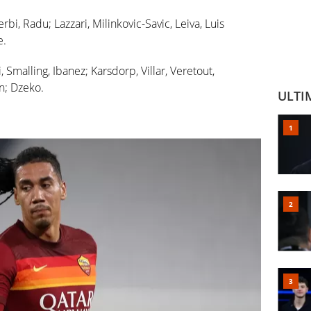
rbi, Radu; Lazzari, Milinkovic-Savic, Leiva, Luis
e.
Smalling, Ibanez; Karsdorp, Villar, Veretout,
an; Dzeko.
ULTI