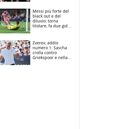
sui 100 metri
Messi più forte del
black out e del
diluvio: torna
titolare, fa due gol e
un assist e trascina
l'Inter Miami, altro
che ritiro
Zverev, addio
numero 1: Sascha
crolla contro
Griekspoor e nella
sfida a due con
Sinner si conferma
terzo. Quanti malori
a Montreal