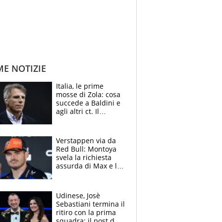
ME NOTIZIE
Italia, le prime
mosse di Zola: cosa
succede a Baldini e
agli altri ct. Il
Borussia tenta un
altro sgarbo agli
azzurri
Verstappen via da
Red Bull: Montoya
svela la richiesta
assurda di Max e lo
avverte: “Sicuro
Mercedes e
McLaren siano
Udinese, Josè
meglio?”
Sebastiani termina il
ritiro con la prima
squadra: il post del