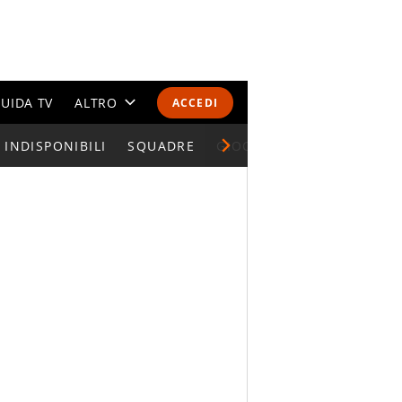
UIDA TV
ALTRO
ACCEDI
INDISPONIBILI
CALENDARI E CLASSIFICHE
SQUADRE
GIOCATORI SERIE A
ALTRI SPORT
MONDIALI 2026
OLIMPIADI
GOSSIP
LIFESTYLE