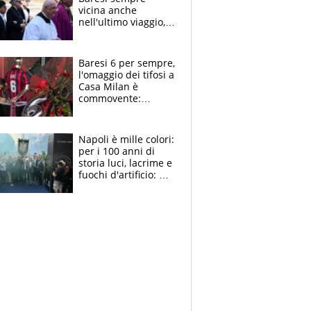
vicina anche
nell'ultimo viaggio,
la moglie Maura, i
figli e i suoi cari
circondati
Baresi 6 per sempre,
dall'affetto dei tifosi
l'omaggio dei tifosi a
Casa Milan è
commovente:
maglie, bandiere,
sciarpe, lacrime e
bigliettini
Napoli è mille colori:
per i 100 anni di
storia luci, lacrime e
fuochi d'artificio: De
Laurentiis salta al
coro anti-Juve