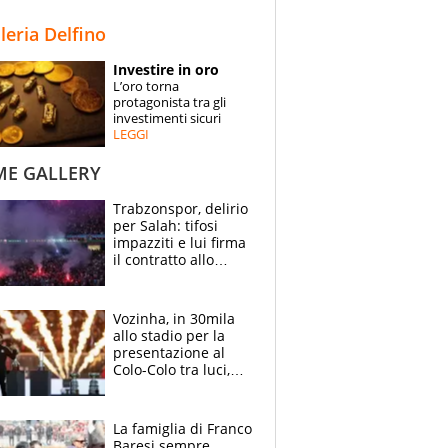
STORIE
lleria Delfino
SPECIALI
Investire in oro
L’oro torna
ESPERTI
protagonista tra gli
investimenti sicuri
LEGGI
CONTATTI
ME GALLERY
Trabzonspor, delirio
per Salah: tifosi
impazziti e lui firma
il contratto allo
stadio
Vozinha, in 30mila
allo stadio per la
presentazione al
Colo-Colo tra luci,
spettacolo, elicotteri
e paracadutisti
La famiglia di Franco
Baresi sempre