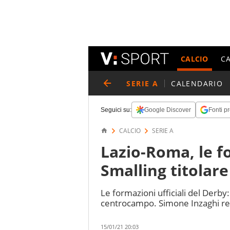
CALCIO
C
SERIE A
CALENDARIO
Seguici su:
Google Discover
Fonti pr
CALCIO
SERIE A
Lazio-Roma, le fo
Smalling titolare
Le formazioni ufficiali del Derby:
centrocampo. Simone Inzaghi re
15/01/21 20:03