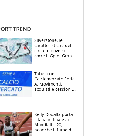
ORT TREND
Silverstone, le
caratteristiche del
circuito dove si
corre il Gp di Gran
Bretagna del
Motomondiale
Tabellone
Calciomercato Serie
A. Movimenti,
acquisti e cessioni:
estate 2026-27
Kelly Doualla porta
l'Italia in finale ai
Mondiali U20,
neanche il fumo di
un incendio la frena