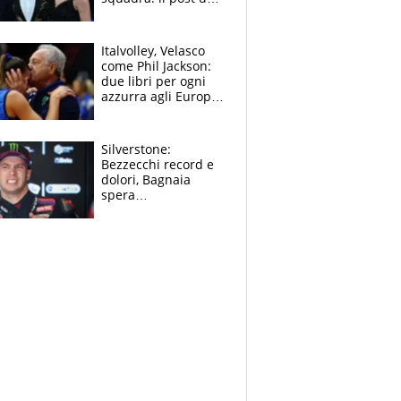
figlio di Amadeus e
Sanremo sullo
sfondo
Italvolley, Velasco
come Phil Jackson:
due libri per ogni
azzurra agli Europei.
Quello per Sylla è
“geniale”
Silverstone:
Bezzecchi record e
dolori, Bagnaia
spera
nell'antidolorifico,
Marquez si tira fuori
e vota Aprilia