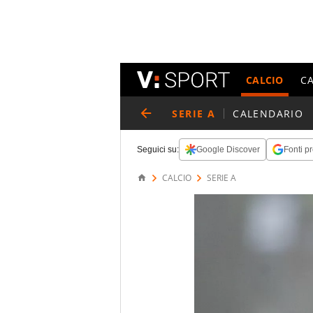
CALCIO
C
SERIE A
CALENDARIO
Seguici su:
Google Discover
Fonti pr
CALCIO
SERIE A