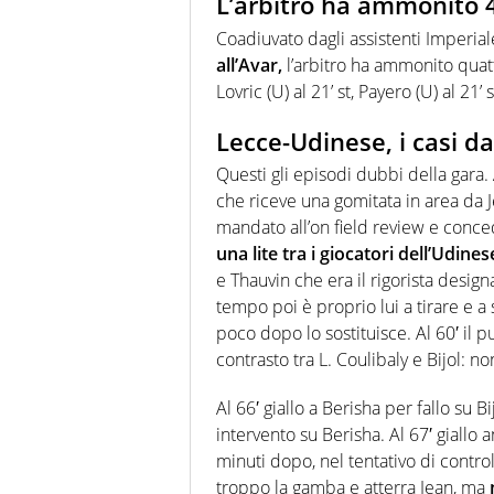
L’arbitro ha ammonito 4
Coadiuvato dagli assistenti Imperi
all’Avar,
l’arbitro ha ammonito quattro
Lovric (U) al 21’ st, Payero (U) al 21’ s
Lecce-Udinese, i casi d
Questi gli episodi dubbi della gara
che riceve una gomitata in area da 
mandato all’on field review e conced
una lite tra i giocatori dell’Udines
e Thauvin che era il rigorista desi
tempo poi è proprio lui a tirare e a
poco dopo lo sostituisce. Al 60′ il
contrasto tra L. Coulibaly e Bijol: non
Al 66′ giallo a Berisha per fallo su
intervento su Berisha. Al 67′ giallo
minuti dopo, nel tentativo di contro
troppo la gamba e atterra Jean, ma