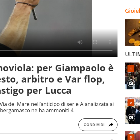
Gioie
ULTI
moviola: per Giampaolo è
sto, arbitro e Var flop,
astigo per Lucca
Via del Mare nell’anticipo di serie A analizzata ai
tto bergamasco ne ha ammoniti 4
CONDIVIDI