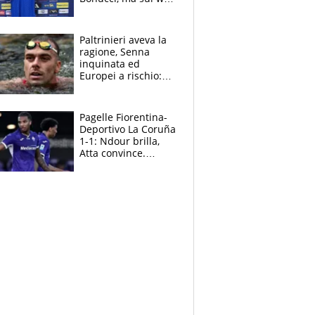
infuria la polemica
Paltrinieri aveva la
ragione, Senna
inquinata ed
Europei a rischio:
allenamenti fermi,
cosa succede
adesso
Pagelle Fiorentina-
Deportivo La Coruña
1-1: Ndour brilla,
Atta convince.
Pongracic rovina
tutto nel finale