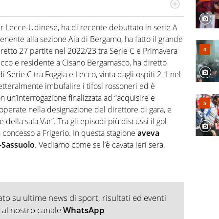
numerose manifestazioni sportive e collaborato con
, competenza, conoscenza e memoria storica. Si occupa
er Lecce-Udinese, ha di recente debuttato in serie A
tenente alla sezione Aia di Bergamo, ha fatto il grande
retto 27 partite nel 2022/23 tra Serie C e Primavera
ecco e residente a Cisano Bergamasco, ha diretto
i Serie C tra Foggia e Lecco, vinta dagli ospiti 2-1 nel
etteralmente imbufalire i tifosi rossoneri ed è
 un’interrogazione finalizzata ad “acquisire e
e operate nella designazione del direttore di gara, e
 della sala Var”. Tra gli episodi più discussi il gol
n concesso a Frigerio. In questa stagione
aveva
n-Sassuolo
. Vediamo come se l’è cavata ieri sera.
o su ultime news di sport, risultati ed eventi
ti al nostro canale
WhatsApp