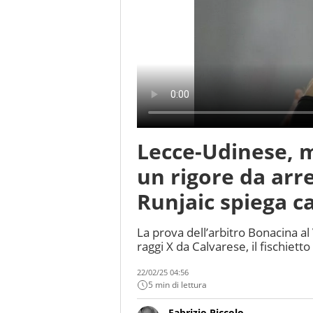
Lecce-Udinese, 
un rigore da arre
Runjaic spiega c
La prova dell’arbitro Bonacina al 
raggi X da Calvarese, il fischie
22/02/25 04:56
5 min di lettura
Fabrizio Piccolo