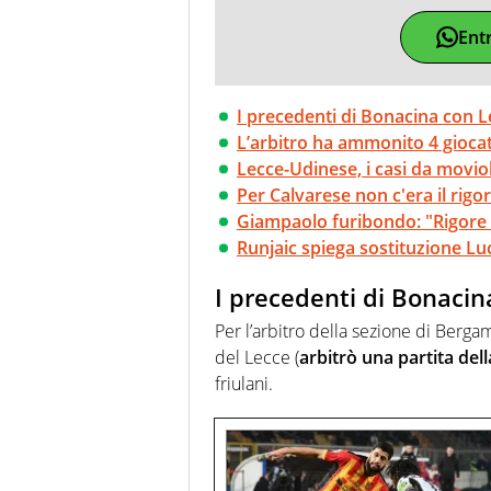
Ent
I precedenti di Bonacina con 
L’arbitro ha ammonito 4 giocat
Lecce-Udinese, i casi da movio
Per Calvarese non c'era il rigo
Giampaolo furibondo: "Rigore 
Runjaic spiega sostituzione Lu
I precedenti di Bonacin
Per l’arbitro della sezione di Berga
del Lecce (
arbitrò una partita de
friulani.