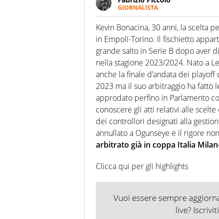
GIORNALISTA
Nella sua carriera ha seguito 
agenzie e testate. Esperienza
Kevin Bonacina, 30 anni, la scelta p
prevalentemente di calcio
in Empoli-Torino. Il fischietto appar
grande salto in Serie B dopo aver di
nella stagione 2023/2024. Nato a L
anche la finale d’andata dei playoff d
2023 ma il suo arbitraggio ha fatto l
approdato perfino in Parlamento con
conoscere gli atti relativi alle scelt
dei controllori designati alla gestione
annullato a Ogunseye e il rigore no
arbitrato già in coppa Italia Mila
Clicca qui per gli highlights
Vuoi essere sempre aggiornat
live? Iscrivi