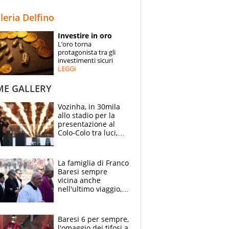
STORIE
lleria Delfino
SPECIALI
Investire in oro
L’oro torna
ESPERTI
protagonista tra gli
investimenti sicuri
LEGGI
CONTATTI
ME GALLERY
Vozinha, in 30mila
allo stadio per la
presentazione al
Colo-Colo tra luci,
spettacolo, elicotteri
e paracadutisti
La famiglia di Franco
Baresi sempre
vicina anche
nell'ultimo viaggio,
la moglie Maura, i
figli e i suoi cari
circondati
Baresi 6 per sempre,
dall'affetto dei tifosi
l'omaggio dei tifosi a