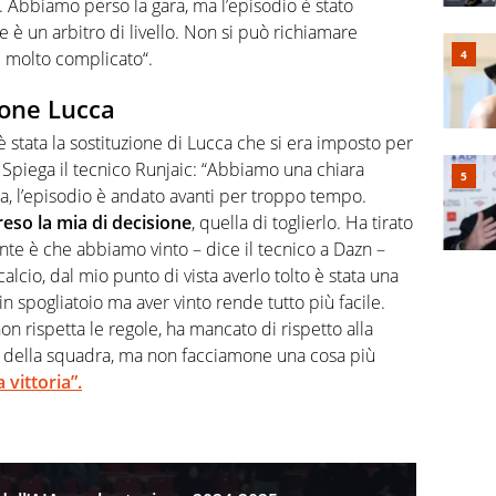
. Abbiamo perso la gara, ma l’episodio è stato
 è un arbitro di livello. Non si può richiamare
è molto complicato“.
ione Lucca
è stata la sostituzione di Lucca che si era imposto per
n. Spiega il tecnico Runjaic: “Abbiamo una chiara
sta, l’episodio è andato avanti per troppo tempo.
reso la mia di decisione
, quella di toglierlo. Ha tirato
nte è che abbiamo vinto – dice il tecnico a Dazn –
alcio, dal mio punto di vista averlo tolto è stata una
n spogliatoio ma aver vinto rende tutto più facile.
on rispetta le regole, ha mancato di rispetto alla
 della squadra, ma non facciamone una cosa più
a vittoria”.