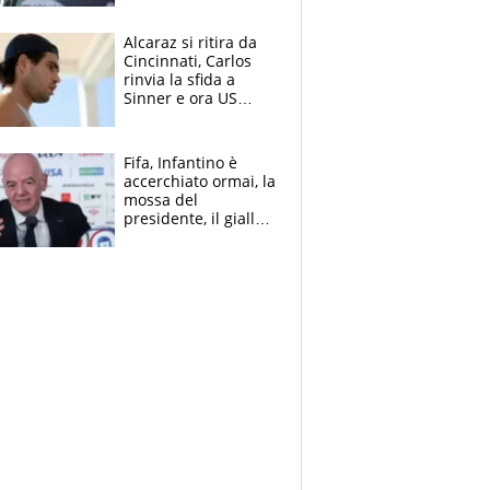
Alcaraz si ritira da
Cincinnati, Carlos
rinvia la sfida a
Sinner e ora US
Open di nuovo a
rischio
Fifa, Infantino è
accerchiato ormai, la
mossa del
presidente, il giallo
dimissioni e la verità
sulla telefonata a
Trump