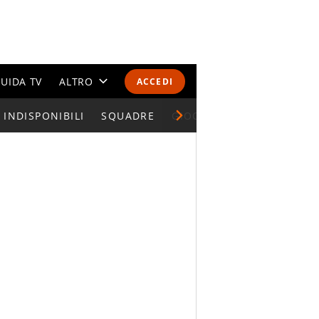
UIDA TV
ALTRO
ACCEDI
INDISPONIBILI
CALENDARI E CLASSIFICHE
SQUADRE
GIOCATORI SERIE A
ALTRI SPORT
MONDIALI 2026
OLIMPIADI
GOSSIP
LIFESTYLE