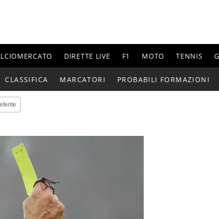
ALCIOMERCATO
DIRETTE LIVE
F1
MOTO
TENNIS
G
CLASSIFICA
MARCATORI
PROBABILI FORMAZIONI
eferite