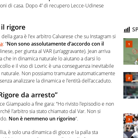
roni di casa. Dopo 4′ di recupero Lecce-Udinese
il rigore
SP
 della gara è l’ex arbitro Calvarese che su Instagram si
na
: “
Non sono assolutamente d’accordo con il
nese, per giunta al VAR (un’aggravante). Jean arriva
a che in dinamica naturale lo aiutano a darsi lo
 collo e il viso di Lovric è una conseguenza inevitabile
è naturale. Non possiamo tramutare automaticamente
ri senza analizzare la dinamica e l’entità dell’accaduto.
Rigore da arresto”
cce Giampaolo a fine gara: “Ho rivisto l’episodio e non
ché l’arbitro sia stato chiamato dal Var. Non si
urdo.
Non è nemmeno un rigorino
“.
lia, è solo una dinamica di gioco e la palla sta