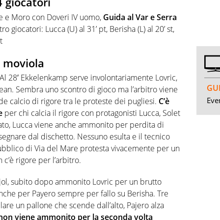
 giocatori
ale e Moro con Doveri IV uomo,
Guida al Var e Serra
 giocatori: Lucca (U) al 31’ pt, Berisha (L) al 20’ st,
t
a moviola
. Al 28′ Ekkelenkamp serve involontariamente Lovric,
GUI
Jean. Sembra uno scontro di gioco ma l’arbitro viene
Even
e calcio di rigore tra le proteste dei pugliesi.
C’è
e
per chi calcia il rigore con protagonisti Lucca, Solet
gnato, Lucca viene anche ammonito per perdita di
 segnare dal dischetto. Nessuno esulta e il tecnico
 pubblico di Via del Mare protesta vivacemente per un
 c’è rigore per l’arbitro.
 Bijol, subito dopo ammonito Lovric per un brutto
 anche per Payero sempre per fallo su Berisha. Tre
llare un pallone che scende dall’alto, Pajero alza
non viene ammonito per la seconda volta