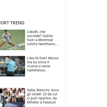
ORT TREND
Cobolli, che
succede? Subito
fuori a Montreal
contro Hanfmann,
per Flavio è tutta
colpa della tosse
L'Aia fa fuori Abisso
ma lui vince il
ricorso e viene
riammesso:
continua momento
nero per gli arbitri
Italia, Mancini: ecco
gli Under 23 da cui
si può ripartire, da
Ekhator a Favasuli