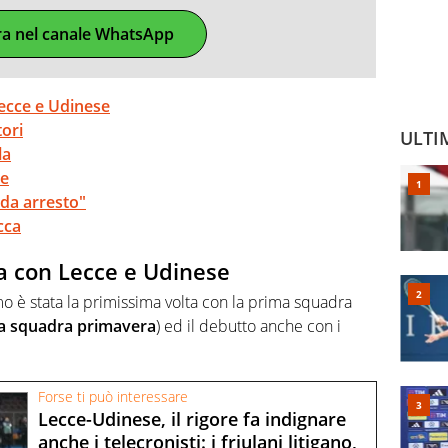
ra nel canale WhatsApp
Lecce e Udinese
ori
ULTI
la
re
da arresto"
cca
a con Lecce e Udinese
mo è stata la primissima volta con la prima squadra
lla squadra primavera
) ed il debutto anche con i
Forse ti può interessare
Lecce-Udinese, il rigore fa indignare
anche i telecronisti: i friulani litigano,