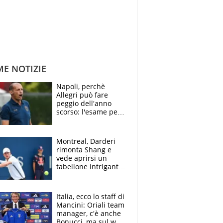
ME NOTIZIE
Napoli, perchè
Allegri può fare
peggio dell'anno
scorso: l'esame per
Manna, le colpe di
Conte e il gioco del
Monopoly
Montreal, Darderi
rimonta Shang e
vede aprirsi un
tabellone intrigante:
"Penso solo a
Borges, ma sono
felice del mio livello"
Italia, ecco lo staff di
Mancini: Oriali team
manager, c'è anche
Bonucci, ma sul web