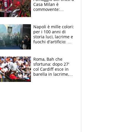
Casa Milan è
commovente:
maglie, bandiere,
sciarpe, lacrime e
bigliettini
Napoli è mille colori:
per i 100 anni di
storia luci, lacrime e
fuochi d'artificio: De
Laurentiis salta al
coro anti-Juve
Roma, Bah che
sfortuna: dopo 27'
col Cardiff esce in
barella in lacrime,
Dybala rigore da
schiaffi, i giallorossi
prendono 3 gol in
45'