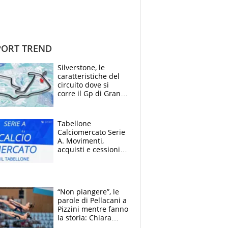
ORT TREND
Silverstone, le
caratteristiche del
circuito dove si
corre il Gp di Gran
Bretagna del
Motomondiale
Tabellone
Calciomercato Serie
A. Movimenti,
acquisti e cessioni:
estate 2026-27
“Non piangere”, le
parole di Pellacani a
Pizzini mentre fanno
la storia: Chiara
batte anche il