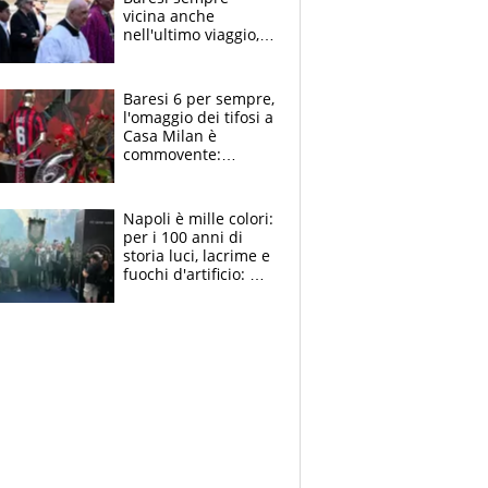
vicina anche
nell'ultimo viaggio,
la moglie Maura, i
figli e i suoi cari
circondati
Baresi 6 per sempre,
dall'affetto dei tifosi
l'omaggio dei tifosi a
Casa Milan è
commovente:
maglie, bandiere,
sciarpe, lacrime e
bigliettini
Napoli è mille colori:
per i 100 anni di
storia luci, lacrime e
fuochi d'artificio: De
Laurentiis salta al
coro anti-Juve