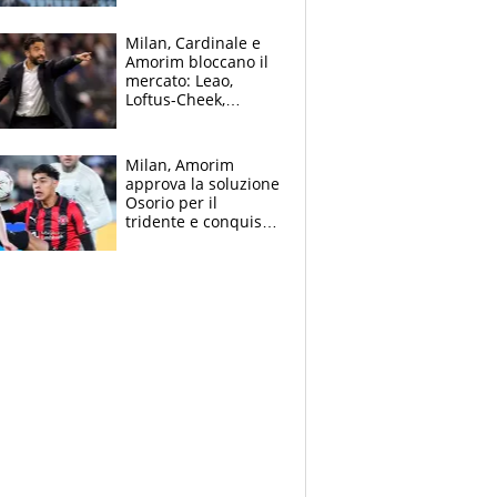
record di Ceccon
Milan, Cardinale e
Amorim bloccano il
mercato: Leao,
Loftus-Cheek,
Estupinian e
Gimenez in bilico,
Soulè e Osorio nel
Milan, Amorim
mirino
approva la soluzione
Osorio per il
tridente e conquista
Jashari: la frecciata
dello svizzero all'ex
Allegri