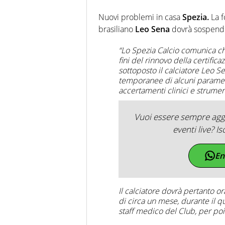
Nuovi problemi in casa
Spezia.
La f
brasiliano
Leo Sena
dovrà sospender
“Lo Spezia Calcio comunica ch
fini del rinnovo della certific
sottoposto il calciatore Leo Se
temporanee di alcuni parametri
accertamenti clinici e strument
Vuoi essere sempre aggi
eventi live? Is
En
Il calciatore dovrà pertanto o
di circa un mese, durante il q
staff medico del Club, per po