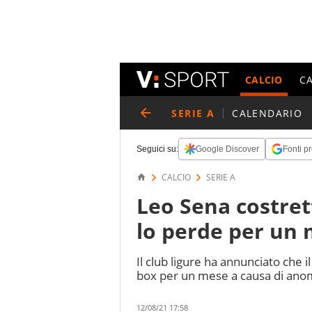
CALCIO
C
SERIE A
CALENDARIO
Seguici su:
Google Discover
Fonti pr
CALCIO
SERIE A
Leo Sena costret
lo perde per un
Il club ligure ha annunciato che 
box per un mese a causa di anom
12/08/21 17:58