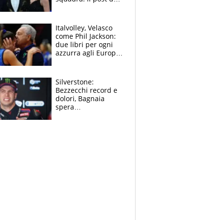
figlio di Amadeus e
Sanremo sullo
sfondo
Italvolley, Velasco
come Phil Jackson:
due libri per ogni
azzurra agli Europei.
Quello per Sylla è
“geniale”
Silverstone:
Bezzecchi record e
dolori, Bagnaia
spera
nell'antidolorifico,
Marquez si tira fuori
e vota Aprilia