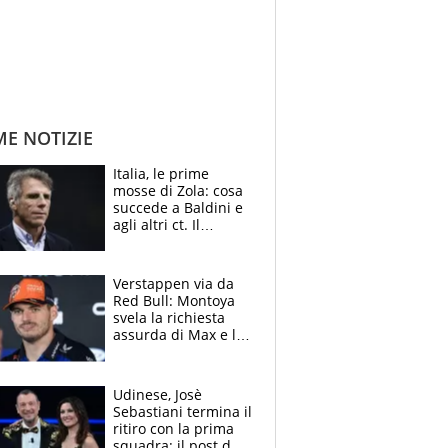
ME NOTIZIE
Italia, le prime
mosse di Zola: cosa
succede a Baldini e
agli altri ct. Il
Borussia tenta un
altro sgarbo agli
azzurri
Verstappen via da
Red Bull: Montoya
svela la richiesta
assurda di Max e lo
avverte: “Sicuro
Mercedes e
McLaren siano
Udinese, Josè
meglio?”
Sebastiani termina il
ritiro con la prima
squadra: il post del