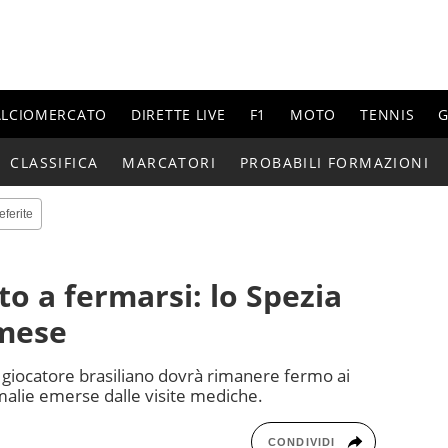
ALCIOMERCATO
DIRETTE LIVE
F1
MOTO
TENNIS
G
CLASSIFICA
MARCATORI
PROBABILI FORMAZIONI
eferite
to a fermarsi: lo Spezia
 mese
il giocatore brasiliano dovrà rimanere fermo ai
alie emerse dalle visite mediche.
CONDIVIDI