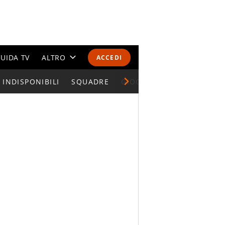
UIDA TV
ALTRO
ACCEDI
INDISPONIBILI
CALENDARI E CLASSIFICHE
SQUADRE
GIOCATORI SERIE A
ALTRI SPORT
MONDIALI 2026
OLIMPIADI
GOSSIP
LIFESTYLE