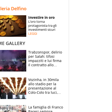
STORIE
lleria Delfino
SPECIALI
Investire in oro
L’oro torna
ESPERTI
protagonista tra gli
investimenti sicuri
LEGGI
CONTATTI
ME GALLERY
Trabzonspor, delirio
per Salah: tifosi
impazziti e lui firma
il contratto allo
stadio
Vozinha, in 30mila
allo stadio per la
presentazione al
Colo-Colo tra luci,
spettacolo, elicotteri
e paracadutisti
La famiglia di Franco
Baresi sempre