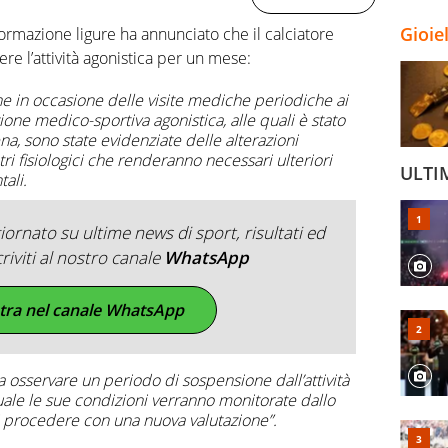
Gioie
ormazione ligure ha annunciato che il calciatore
e l’attività agonistica per un mese:
e in occasione delle visite mediche periodiche ai
azione medico-sportiva agonistica, alle quali è stato
na, sono state evidenziate delle alterazioni
 fisiologici che renderanno necessari ulteriori
ULTI
ali.
ornato su ultime news di sport, risultati ed
criviti al nostro canale
WhatsApp
tra nel canale WhatsApp
ra osservare un periodo di sospensione dall’attività
uale le sue condizioni verranno monitorate dallo
i procedere con una nuova valutazione”.