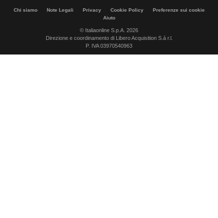
Chi siamo
Note Legali
Privacy
Cookie Policy
Preferenze sui cookie
Aiuto
© Italiaonline S.p.A. 2026
Direzione e coordinamento di Libero Acquisition S.á r.l.
P. IVA 03970540963