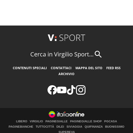
Cerca in Virgilio Sport...
CONTENUTI SPECIALI
CONTATTACI
MAPPA DEL SITO
FEED RSS
ARCHIVIO
LIBERO
VIRGILIO
PAGINEGIALLE
PAGINEGIALLE SHOP
PGCASA
PAGINEBIANCHE
TUTTOCITTÀ
DILEI
SIVIAGGIA
QUIFINANZA
BUONISSIMO
SUPEREVA