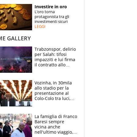
STORIE
Investire in oro
L’oro torna
SPECIALI
protagonista tra gli
investimenti sicuri
LEGGI
ESPERTI
ME GALLERY
CONTATTI
Trabzonspor, delirio
per Salah: tifosi
impazziti e lui firma
il contratto allo
stadio
Vozinha, in 30mila
allo stadio per la
presentazione al
Colo-Colo tra luci,
spettacolo, elicotteri
e paracadutisti
La famiglia di Franco
Baresi sempre
vicina anche
nell'ultimo viaggio,