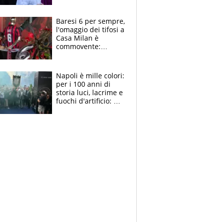
la moglie Maura, i
figli e i suoi cari
circondati
Baresi 6 per sempre,
dall'affetto dei tifosi
l'omaggio dei tifosi a
Casa Milan è
commovente:
maglie, bandiere,
sciarpe, lacrime e
bigliettini
Napoli è mille colori:
per i 100 anni di
storia luci, lacrime e
fuochi d'artificio: De
Laurentiis salta al
coro anti-Juve