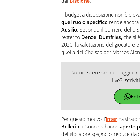
del
Biscione
.
Il budget a disposizione non è eleva
quel ruolo specifico
rende ancora p
Ausilio
. Secondo il Corriere dello Sp
l’esterno
Denzel Dumfries,
che si 
2020: la valutazione del giocatore è
quella del Chelsea per Marcos Alon
Vuoi essere sempre aggiornat
live? Iscrivi
Ent
Per questo motivo, l’
Inter
ha virato n
Bellerin:
i Gunners hanno
aperto p
del giocatore spagnolo, reduce da due