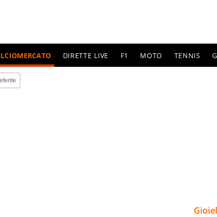
ALCIOMERCATO
DIRETTE LIVE
F1
MOTO
TENNIS
G
eferite
Gioie