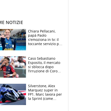
ME NOTIZIE
Chiara Pellacani,
papà Paolo
s'emoziona in tv: il
toccante servizio per
il TG di LA7 dopo i 5
ori agli Europei
Caso Sebastiano
Esposito, il mercato
si sblocca dopo
l’irruzione di Corona
nella querelle col
Cagliari: spuntano
due big
Silverstone, Alex
Marquez super in
FP1. Marc lavora per
la Sprint (come
Martin), bene
Bezzecchi