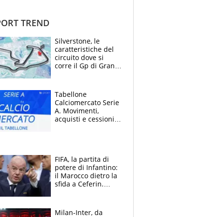
ORT TREND
Silverstone, le
caratteristiche del
circuito dove si
corre il Gp di Gran
Bretagna del
Motomondiale
Tabellone
Calciomercato Serie
A. Movimenti,
acquisti e cessioni:
estate 2026-27
FIFA, la partita di
potere di Infantino:
il Marocco dietro la
sfida a Ceferin.
Scontro sul
Mondiale a 64
squadre, l’ira di Figo
Milan-Inter, da