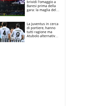
brividi l'omaggio a
Baresi prima della
gara: la maglia del
capitano a
centrocampo
La Juventus in cerca
di portiere, hanno
tutti ragione ma
Atubolo alternativa
a Vicario non regge
e la soluzione
rimane Milinkovic-
Savic