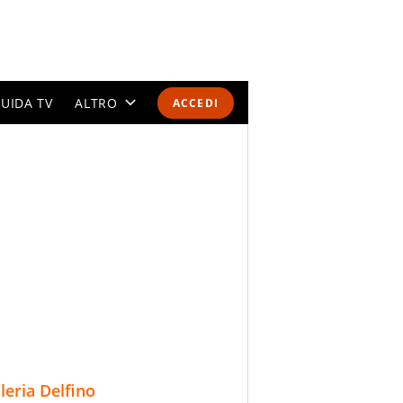
UIDA TV
ALTRO
ACCEDI
CALENDARI E CLASSIFICHE
ALTRI SPORT
MONDIALI 2026
OLIMPIADI
GOSSIP
LIFESTYLE
lleria Delfino