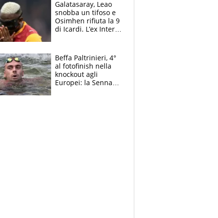
Galatasaray, Leao
snobba un tifoso e
Osimhen rifiuta la 9
di Icardi. L’ex Inter
furioso: lo schiaffo
al club
Beffa Paltrinieri, 4°
al fotofinish nella
knockout agli
Europei: la Senna
regala (quasi) solo
amarezze a Greg