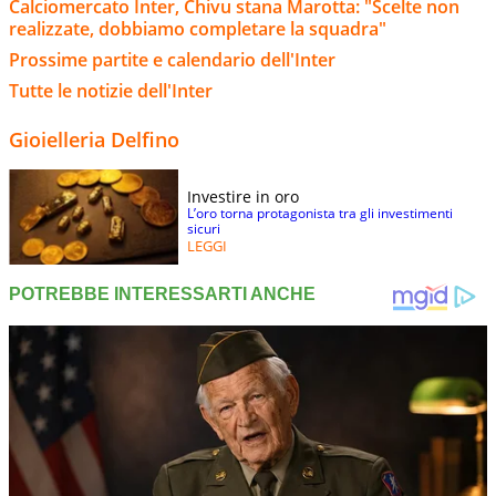
Calciomercato Inter, Chivu stana Marotta: "Scelte non
realizzate, dobbiamo completare la squadra"
Prossime partite e calendario dell'Inter
Tutte le notizie dell'Inter
Gioielleria Delfino
Investire in oro
L’oro torna protagonista tra gli investimenti
sicuri
LEGGI