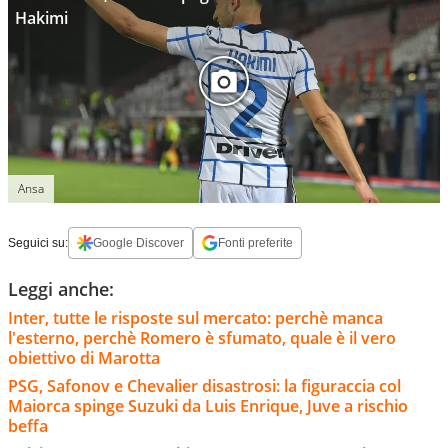
Hakimi
Ansa
Seguici su:
Google Discover
Fonti preferite
Leggi anche:
Inter, tutte le risposte sul mercato: perchè manca
l'esterno, perchè Romero è sfumato, quale è il vero
obiettivo di Marotta
PSG, Safonov e Chevalier disastrosi: la figuraccia col
Maiorca spinge Suzuki da Luis Enrique, Juve a rischio
beffa