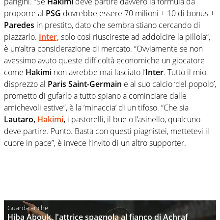
parigini. “Se
Hakimi
deve partire davvero la formula da
proporre al
PSG
dovrebbe essere 70 milioni + 10 di bonus +
Paredes
in prestito, dato che sembra stiano cercando di
piazzarlo.
Inter,
solo così riuscireste ad addolcire la pillola”,
è un’altra considerazione di mercato. “Ovviamente se non
avessimo avuto queste difficoltà economiche un giocatore
come
Hakimi
non avrebbe mai lasciato l’
Inter
. Tutto il mio
disprezzo al
Paris Saint-Germain
e al suo calcio ‘del popolo’,
prometto di gufarlo a tutto spiano a cominciare dalle
amichevoli estive”, è la ‘minaccia’ di un tifoso. “Che sia
Lautaro,
Hakimi
,
i pastorelli, il bue o l’asinello, qualcuno
deve partire. Punto. Basta con questi piagnistei, mettetevi il
cuore in pace”, è invece l’invito di un altro supporter.
Hiba Abouk, l'attrice spagnola al fianco di Achraf