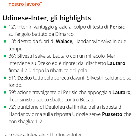
nostro lavoro"
Udinese-Inter, gli highlights
12′: Inter in vantaggio grazie al colpo di testa di
Perisic
sull’angolo battuto da Dimarco.
13′: destro da fuori di
Walace
, Handanovic salva in due
tempi.
36′: Silvestri salva su Lautaro con un miracolo, Mari
interviene su Dzeko ed è rigore: dal dischetto
Lautaro
firma il 2-0 dopo la ribattuta del palo.
51′:
Dzeko
tutto solo spreca davanti Silvestri calciando sul
fondo.
59′: azione travolgente di Perisic che appoggia a
Lautaro
,
il cui sinistro secco sbatte contro Becao.
72′: punizione di Deulofeu dal limite, bella risposta di
Handanovic ma sulla risposta Udogie serve
Pussetto
che
non sbaglia: 1-2.
La cronaca integrale di Udinese-Inter