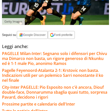
Getty Images
Seguici su:
Google Discover
Fonti preferite
Leggi anche:
PAGELLE Milan-Inter: Segnano solo i difensori per Chivu
ma Dimarco non basta, un rigore generoso di Nkunku
ed è 1-1 male Pio, anonimo Ramos
Pagelle Feyenoord-Atalanta 2-1: Krstovic non basta.
Indicazioni utili per un polemico Sarri nonostante il ko
nel finale
City-Inter PAGELLE: Pio Esposito non c'è ancora, Diouf
double-face, Donnarumma sbaglia quasi tutto, sorpresa
Pavard, decidono i rigori
Prossime partite e calendario dell'Inter
Tutte le notizie dell'Inter