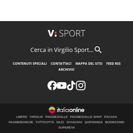
Cerca in Virgilio Sport...
CONTENUTI SPECIALI
CONTATTACI
MAPPA DEL SITO
FEED RSS
ARCHIVIO
LIBERO
VIRGILIO
PAGINEGIALLE
PAGINEGIALLE SHOP
PGCASA
PAGINEBIANCHE
TUTTOCITTÀ
DILEI
SIVIAGGIA
QUIFINANZA
BUONISSIMO
SUPEREVA