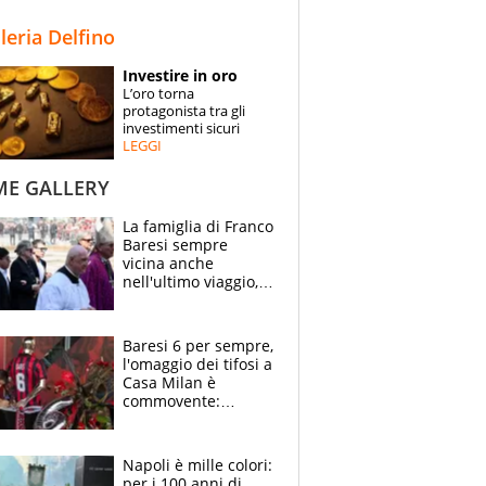
STORIE
lleria Delfino
SPECIALI
Investire in oro
L’oro torna
ESPERTI
protagonista tra gli
investimenti sicuri
LEGGI
CONTATTI
ME GALLERY
La famiglia di Franco
Baresi sempre
vicina anche
nell'ultimo viaggio,
la moglie Maura, i
figli e i suoi cari
circondati
Baresi 6 per sempre,
dall'affetto dei tifosi
l'omaggio dei tifosi a
Casa Milan è
commovente:
maglie, bandiere,
sciarpe, lacrime e
bigliettini
Napoli è mille colori:
per i 100 anni di