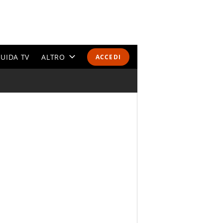
UIDA TV
ALTRO
ACCEDI
CALENDARI E CLASSIFICHE
ALTRI SPORT
MONDIALI 2026
OLIMPIADI
GOSSIP
LIFESTYLE