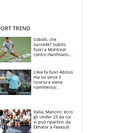
ORT TREND
Cobolli, che
succede? Subito
fuori a Montreal
contro Hanfmann,
per Flavio è tutta
colpa della tosse
L'Aia fa fuori Abisso
ma lui vince il
ricorso e viene
riammesso:
continua momento
nero per gli arbitri
Italia, Mancini: ecco
gli Under 23 da cui
si può ripartire, da
Ekhator a Favasuli