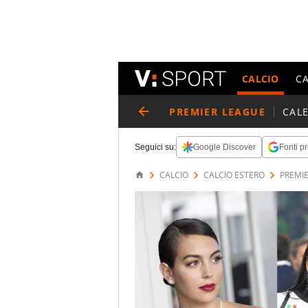
CALCIO
C
PREMIER LEAGUE
CAL
Seguici su:
Google Discover
Fonti pr
CALCIO
CALCIO ESTERO
PREMI