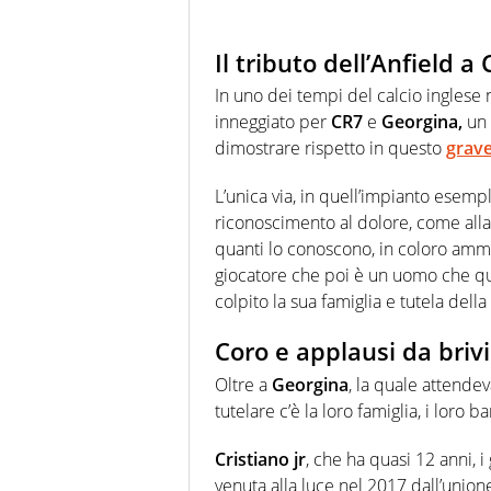
Il tributo dell’Anfield 
In uno dei tempi del calcio inglese n
inneggiato per
CR7
e
Georgina,
un 
dimostrare rispetto in questo
grave
L’unica via, in quell’impianto esemp
riconoscimento al dolore, come alla g
quanti lo conoscono, in coloro ammir
giocatore che poi è un uomo che qui
colpito la sua famiglia e tutela della
Coro e applausi da brivi
Oltre a
Georgina
, la quale attend
tutelare c’è la loro famiglia, i loro b
Cristiano jr
, che ha quasi 12 anni, i
venuta alla luce nel 2017 dall’union