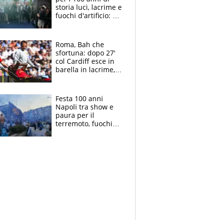
storia luci, lacrime e
fuochi d'artificio: De
Laurentiis salta al
coro anti-Juve
Roma, Bah che
sfortuna: dopo 27'
col Cardiff esce in
barella in lacrime,
Dybala rigore da
schiaffi, i giallorossi
prendono 3 gol in
Festa 100 anni
45'
Napoli tra show e
paura per il
terremoto, fuochi
d'artificio e
polemiche: andava
fermato