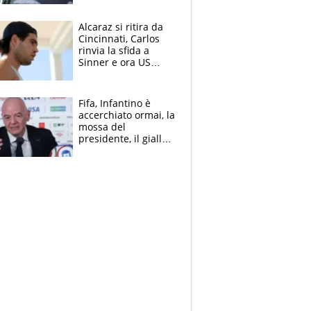
Alcaraz si ritira da
Cincinnati, Carlos
rinvia la sfida a
Sinner e ora US
Open di nuovo a
rischio
Fifa, Infantino è
accerchiato ormai, la
mossa del
presidente, il giallo
dimissioni e la verità
sulla telefonata a
Trump