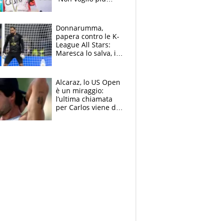
gareggiare”. Visita
decisiva per
Brignone
Donnarumma,
papera contro le K-
League All Stars:
Maresca lo salva, i
tifosi del City lo
attaccano
Alcaraz, lo US Open
è un miraggio:
l’ultima chiamata
per Carlos viene da
New York e
potrebbe
coinvolgere Serena
Williams