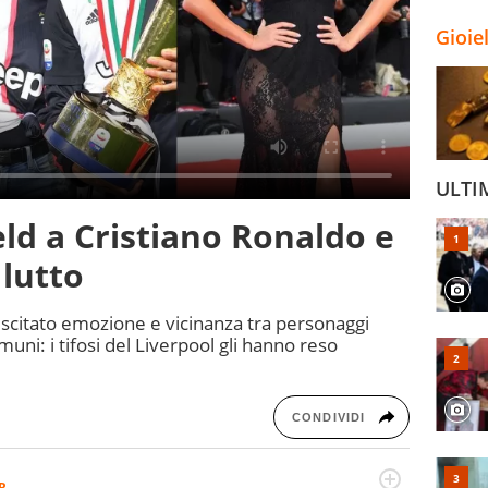
Gioie
ULTI
ield a Cristiano Ronaldo e
 lutto
uscitato emozione e vicinanza tra personaggi
ni: i tifosi del Liverpool gli hanno reso
CONDIVIDI
R