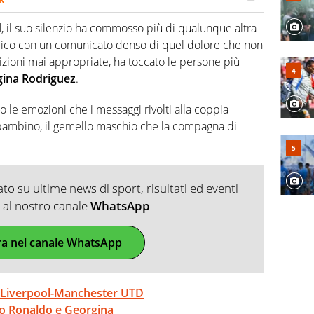
2007, scrive per curiosità personale e necessità:
 e dei suoi protagonisti, concedendosi innocenti evasioni
d
, il suo silenzio ha commosso più di qualunque altra
format. Un tempo ala destra, oggi si sente a suo agio nel
bblico con un comunicato denso di quel dolore che non
fica riservata dei migliori 5 calciatori di sempre.
izioni mai appropriate, ha toccato le persone più
gina Rodriguez
.
le emozioni che i messaggi rivolti alla coppia
 bambino, il gemello maschio che la compagna di
o su ultime news di sport, risultati ed eventi
ti al nostro canale
WhatsApp
ra nel canale WhatsApp
r Liverpool-Manchester UTD
iano Ronaldo e Georgina