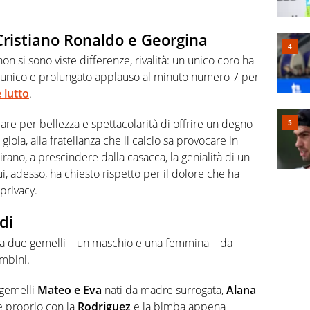
a Cristiano Ronaldo e Georgina
on si sono viste differenze, rivalità: un unico coro ha
unico e prolungato applauso al minuto numero 7 per
 lutto
.
lare per bellezza e spettacolarità di offrire un degno
ioia, alla fratellanza che il calcio sa provocare in
ano, a prescindere dalla casacca, la genialità di un
, adesso, ha chiesto rispetto per il dolore che ha
 privacy.
di
eva due gemelli – un maschio e una femmina – da
ambini.
 gemelli
Mateo e Eva
nati da madre surrogata,
Alana
e proprio con la
Rodriguez
e la bimba appena