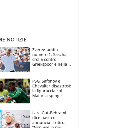
ME NOTIZIE
Zverev, addio
numero 1: Sascha
crolla contro
Griekspoor e nella
sfida a due con
Sinner si conferma
terzo. Quanti malori
PSG, Safonov e
a Montreal
Chevalier disastrosi:
la figuraccia col
Maiorca spinge
Suzuki da Luis
Enrique, Juve a
rischio beffa
Lara Gut-Behrami
dice basta e
annuncia il ritiro:
“Non voglio più