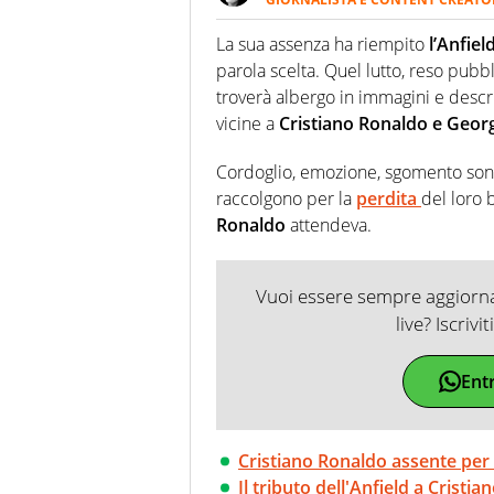
Giornalista professionista dal 
soprattutto di calcio, di sport
La sua assenza ha riempito
l’Anfiel
nell'ambito della creazione di 
parola scelta. Quel lutto, reso pu
ruolo di libero. Cura una classi
troverà albergo in immagini e descr
vicine a
Cristiano Ronaldo e Geor
Cordoglio, emozione, sgomento sono 
raccolgono per la
perdita
del loro
Ronaldo
attendeva.
Vuoi essere sempre aggiornat
live? Iscrivi
Ent
Cristiano Ronaldo assente pe
Il tributo dell'Anfield a Crist