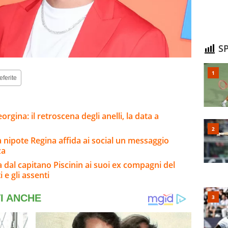
SP
eferite
rgina: il retroscena degli anelli, la data a
a nipote Regina affida ai social un messaggio
za
a dal capitano Piscinin ai suoi ex compagni del
i e gli assenti