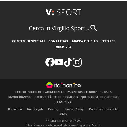
Cerca in Virgilio Sport...
CONTENUTI SPECIALI
CONTATTACI
MAPPA DEL SITO
FEED RSS
ARCHIVIO
LIBERO
VIRGILIO
PAGINEGIALLE
PAGINEGIALLE SHOP
PGCASA
PAGINEBIANCHE
TUTTOCITTÀ
DILEI
SIVIAGGIA
QUIFINANZA
BUONISSIMO
SUPEREVA
Chi siamo
Note Legali
Privacy
Cookie Policy
Preferenze sui cookie
Aiuto
© Italiaonline S.p.A. 2026
Direzione e coordinamento di Libero Acquisition S.á r.l.