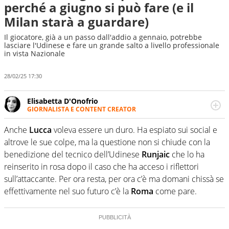
perché a giugno si può fare (e il
Milan starà a guardare)
Il giocatore, già a un passo dall'addio a gennaio, potrebbe
lasciare l'Udinese e fare un grande salto a livello professionale
in vista Nazionale
28/02/25 17:30
Elisabetta D'Onofrio
GIORNALISTA E CONTENT CREATOR
Giornalista professionista dal 2007, scrive per curiosità
personale e necessità: soprattutto di calcio, di sport e dei
Anche
Lucca
voleva essere un duro. Ha espiato sui social e
suoi protagonisti, concedendosi innocenti evasioni
altrove le sue colpe, ma la questione non si chiude con la
nell'ambito della creazione di format. Un tempo ala
benedizione del tecnico dell’Udinese
Runjaic
che lo ha
destra, oggi si sente a suo agio nel ruolo di libero. Cura
reinserito in rosa dopo il caso che ha acceso i riflettori
una classifica riservata dei migliori 5 calciatori di sempre.
sull’attaccante. Per ora resta, per ora c’è ma domani chissà se
effettivamente nel suo futuro c’è la
Roma
come pare.