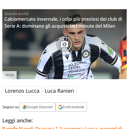
Calciomercato invernale, i colpi più preziosi dei club di
Serie A: dominano gli acquisti last minute del Milan
ANSA
Lorenzo Lucca
Luca Ranieri
Seguici su:
Google Discover
Fonti preferite
Leggi anche:
Pagelle Napoli-Osasuna 2-1: sorpresa Lucca, eurogol di