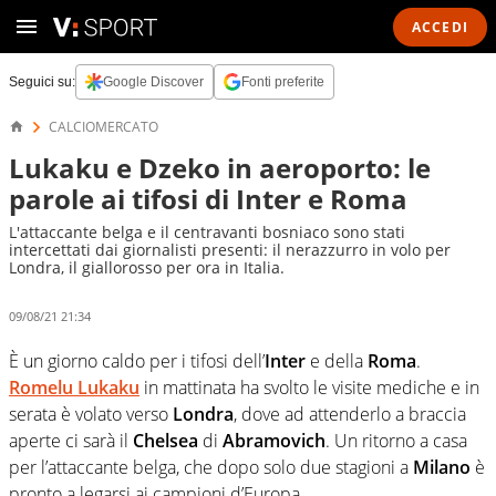
ACCEDI
Seguici su:
Google Discover
Fonti preferite
CALCIOMERCATO
Lukaku e Dzeko in aeroporto: le
parole ai tifosi di Inter e Roma
L'attaccante belga e il centravanti bosniaco sono stati
intercettati dai giornalisti presenti: il nerazzurro in volo per
Londra, il giallorosso per ora in Italia.
09/08/21 21:34
È un giorno caldo per i tifosi dell’
Inter
e della
Roma
.
Romelu Lukaku
in mattinata ha svolto le visite mediche e in
serata è volato verso
Londra
, dove ad attenderlo a braccia
aperte ci sarà il
Chelsea
di
Abramovich
. Un ritorno a casa
per l’attaccante belga, che dopo solo due stagioni a
Milano
è
pronto a legarsi ai campioni d’Europa.