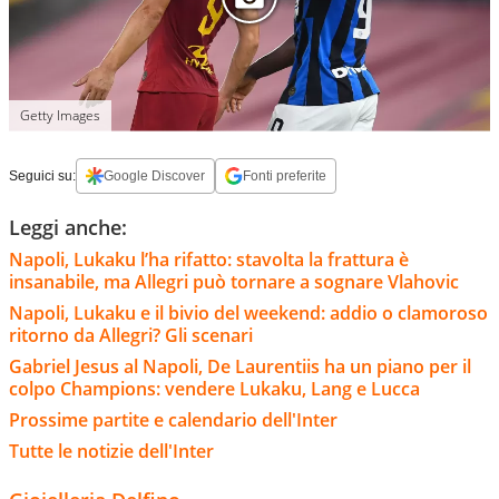
Getty Images
Seguici su:
Google Discover
Fonti preferite
Leggi anche:
Napoli, Lukaku l’ha rifatto: stavolta la frattura è
insanabile, ma Allegri può tornare a sognare Vlahovic
Napoli, Lukaku e il bivio del weekend: addio o clamoroso
ritorno da Allegri? Gli scenari
Gabriel Jesus al Napoli, De Laurentiis ha un piano per il
colpo Champions: vendere Lukaku, Lang e Lucca
Prossime partite e calendario dell'Inter
Tutte le notizie dell'Inter