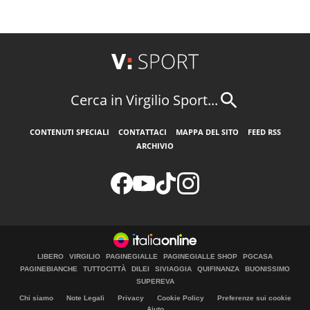
Cerca in Virgilio Sport...
CONTENUTI SPECIALI
CONTATTACI
MAPPA DEL SITO
FEED RSS
ARCHIVIO
LIBERO
VIRGILIO
PAGINEGIALLE
PAGINEGIALLE SHOP
PGCASA
PAGINEBIANCHE
TUTTOCITTÀ
DILEI
SIVIAGGIA
QUIFINANZA
BUONISSIMO
SUPEREVA
Chi siamo
Note Legali
Privacy
Cookie Policy
Preferenze sui cookie
Aiuto