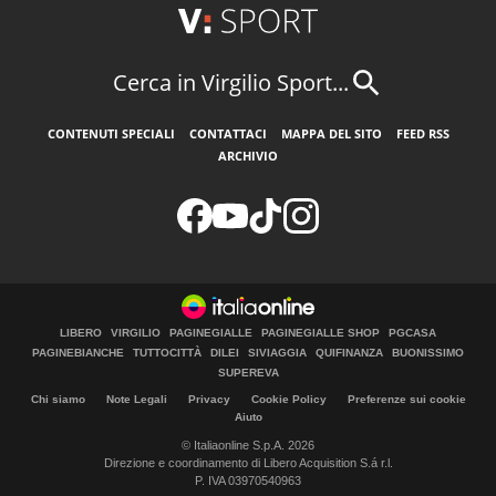
Cerca in Virgilio Sport...
CONTENUTI SPECIALI
CONTATTACI
MAPPA DEL SITO
FEED RSS
ARCHIVIO
LIBERO
VIRGILIO
PAGINEGIALLE
PAGINEGIALLE SHOP
PGCASA
PAGINEBIANCHE
TUTTOCITTÀ
DILEI
SIVIAGGIA
QUIFINANZA
BUONISSIMO
SUPEREVA
Chi siamo
Note Legali
Privacy
Cookie Policy
Preferenze sui cookie
Aiuto
© Italiaonline S.p.A. 2026
Direzione e coordinamento di Libero Acquisition S.á r.l.
P. IVA 03970540963