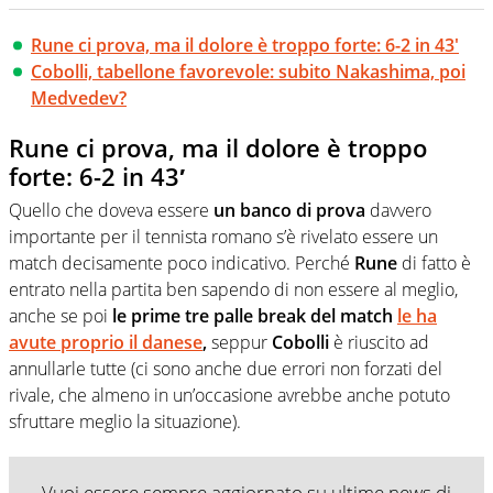
Rune ci prova, ma il dolore è troppo forte: 6-2 in 43'
Cobolli, tabellone favorevole: subito Nakashima, poi
Medvedev?
Rune ci prova, ma il dolore è troppo
forte: 6-2 in 43′
Quello che doveva essere
un banco di prova
davvero
importante per il tennista romano s’è rivelato essere un
match decisamente poco indicativo. Perché
Rune
di fatto è
entrato nella partita ben sapendo di non essere al meglio,
anche se poi
le prime tre palle break del match
le ha
avute proprio il danese
,
seppur
Cobolli
è riuscito ad
annullarle tutte (ci sono anche due errori non forzati del
rivale, che almeno in un’occasione avrebbe anche potuto
sfruttare meglio la situazione).
Vuoi essere sempre aggiornato su ultime news di