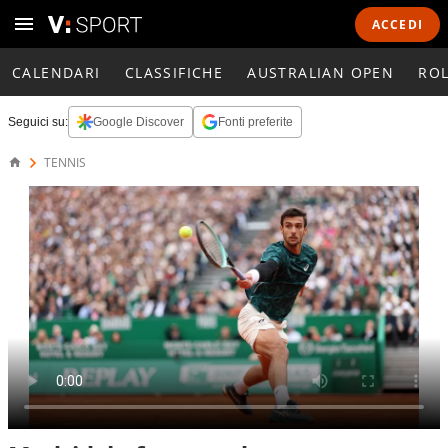
ACCEDI
CALENDARI
CLASSIFICHE
AUSTRALIAN OPEN
RO
Seguici su:
Google Discover
Fonti preferite
TENNIS