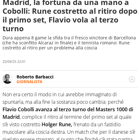
Madrid, la fortuna da una mano a
Cobolli: Rune costretto al ritiro dopo
il primo set, Flavio vola al terzo
turno
Dura appena 8 game la sfida tra il fresco vincitore di Barcellona
(che ha sconfitto Alcaraz in finale) e il tennista romano: Rune
costretto al ritiro per un problema alla coscia
25/04/25 22:01
Roberto Barbacci
GIORNALISTA
Giornalista (pubblicista) sportivo a tutto campo, è il
tuttologo di Virgilio Sport. Provate a chiedergli di boxe, di
Non era certo il modo in cui avrebbe immaginato di
scherma, di volley o di curling: ve ne farà innamorare
spuntarla, ma alla fine la sostanza poco cambia: perché
Flavio Cobolli avanza al terzo turno del Masters 1000 di
Madrid
, complice il ritiro al termine del primo set al quale
s’è visto costretto
Holger Rune,
frenato da un fastidio
muscolare alla coscia destra. Un match che per il danese s’è
rivelato essere stregato, al punto che finché c’è stata partita