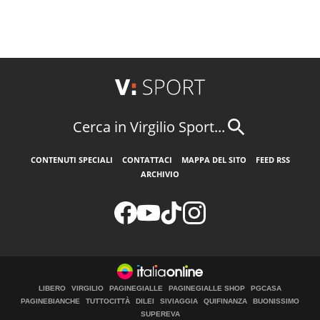
Cerca in Virgilio Sport...
CONTENUTI SPECIALI
CONTATTACI
MAPPA DEL SITO
FEED RSS
ARCHIVIO
LIBERO
VIRGILIO
PAGINEGIALLE
PAGINEGIALLE SHOP
PGCASA
PAGINEBIANCHE
TUTTOCITTÀ
DILEI
SIVIAGGIA
QUIFINANZA
BUONISSIMO
SUPEREVA