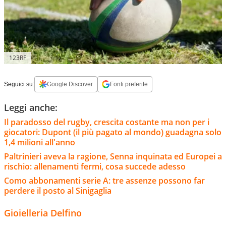
123RF
Seguici su:
Google Discover
Fonti preferite
Leggi anche:
Il paradosso del rugby, crescita costante ma non per i
giocatori: Dupont (il più pagato al mondo) guadagna solo
1,4 milioni all'anno
Paltrinieri aveva la ragione, Senna inquinata ed Europei a
rischio: allenamenti fermi, cosa succede adesso
Como abbonamenti serie A: tre assenze possono far
perdere il posto al Sinigaglia
Gioielleria Delfino