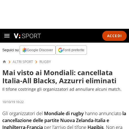
ACCEDI
Seguici su:
Google Discover
Fonti preferite
ALTRI SPORT
RUGBY
Mai visto ai Mondiali: cancellata
Italia-All Blacks, Azzurri eliminati
Il tifone costringe gli organizzatori ad annullare alcuni match.
10/10/19 10:22
Gli organizzatori del
Mondiale di rugby
hanno annunciato
la
cancellazione delle partite Nuova Zelanda-Italia e
Inghilterra-Francia
per l’arrivo del tifone
Hagibis
. Non era