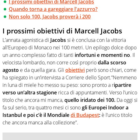
I prossimi obiettivi di Marcell Jacobs
Quando torna a gareggiare l'azzurro?
Non solo 100, Jacobs proverà i 200
I prossimi obiettivi di Marcell Jacobs
L’annata agonistica di
Jacobs
si è conclusa con la vittoria
all’Europeo di Monaco nei 100 metri. Un epilogo dolce dopo
un anno complesso fatto di tanti
infortuni e momenti no
. Il
velocista lombardo, non corre così proprio
dalla scorso
agosto
e da quella gara. Gli
obiettivi
però sono chiari, come
ha spiegato in un’intervista a Corriere dello Sport.”Nemmeno
in luna di miele ho messo su peso: sono pronto a r
ipartire
verso un’altra stagione
ricca di appuntamenti. Verso l’unico
titolo che ancora mi manca,
quello iridato dei 100.
Da oggi si
fa sul serio, tra quattro mesi ci sono
gli Europei Indoor a
Istanbul e poi c’è il Mondiale
di Budapest
:
è l’unico titolo
che ancora manca alla collezione”.