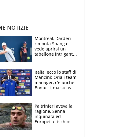
ME NOTIZIE
Montreal, Darderi
rimonta Shang e
vede aprirsi un
tabellone intrigante:
"Penso solo a
Borges, ma sono
felice del mio livello"
Italia, ecco lo staff di
Mancini: Oriali team
manager, c'è anche
Bonucci, ma sul web
infuria la polemica
Paltrinieri aveva la
ragione, Senna
inquinata ed
Europei a rischio:
allenamenti fermi,
cosa succede