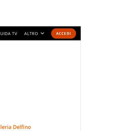
UIDA TV
ALTRO
ACCEDI
CALENDARI E CLASSIFICHE
ALTRI SPORT
MONDIALI 2026
OLIMPIADI
GOSSIP
LIFESTYLE
lleria Delfino