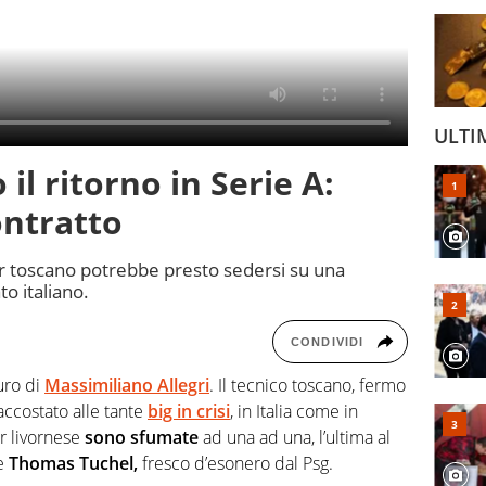
ULTI
il ritorno in Serie A:
ontratto
ter toscano potrebbe presto sedersi su una
o italiano.
CONDIVIDI
uro di
Massimiliano Allegri
. Il tecnico toscano, fermo
accostato alle tante
big in crisi
, in Italia come in
er livornese
sono sfumate
ad una ad una, l’ultima al
re
Thomas Tuchel,
fresco d’esonero dal Psg.