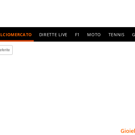
ALCIOMERCATO
DIRETTE LIVE
F1
MOTO
TENNIS
G
eferite
Gioie