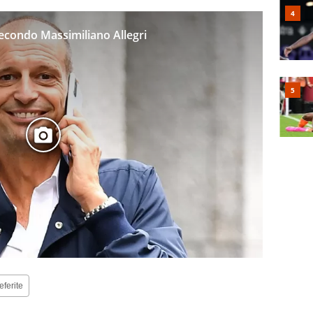
econdo Massimiliano Allegri
eferite