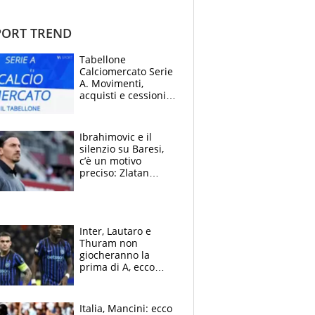
ORT TREND
Tabellone
Calciomercato Serie
A. Movimenti,
acquisti e cessioni:
estate 2026-27
Ibrahimovic e il
silenzio su Baresi,
c’è un motivo
preciso: Zlatan
segnato dalla
tragedia del fratello
e dalla morte di
Raiola
Inter, Lautaro e
Thuram non
giocheranno la
prima di A, ecco
perchè. Tutto sulle
spalle di Pio
Esposito ma la
Italia, Mancini: ecco
garanzia è Stankovic