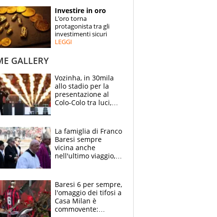
STORIE
Investire in oro
L’oro torna
SPECIALI
protagonista tra gli
investimenti sicuri
LEGGI
ESPERTI
ME GALLERY
CONTATTI
Vozinha, in 30mila
allo stadio per la
presentazione al
Colo-Colo tra luci,
spettacolo, elicotteri
e paracadutisti
La famiglia di Franco
Baresi sempre
vicina anche
nell'ultimo viaggio,
la moglie Maura, i
figli e i suoi cari
circondati
Baresi 6 per sempre,
dall'affetto dei tifosi
l'omaggio dei tifosi a
Casa Milan è
commovente: