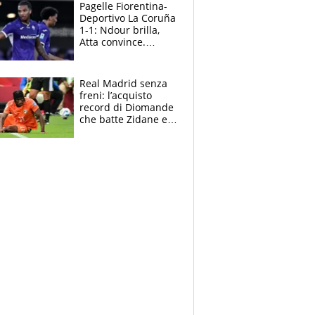
adesso
Pagelle Fiorentina-
Deportivo La Coruña
1-1: Ndour brilla,
Atta convince.
Pongracic rovina
tutto nel finale
Real Madrid senza
freni: l’acquisto
record di Diomande
che batte Zidane e
Ronaldo. Vinicius
rinnova: le cifre