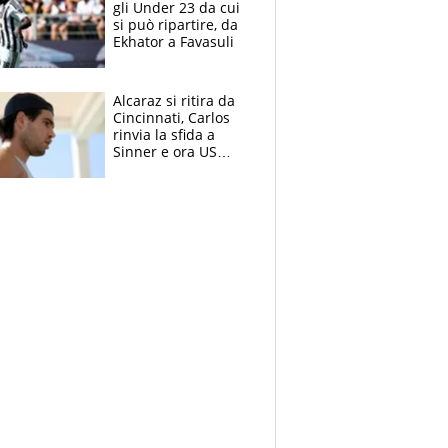
gli Under 23 da cui
si può ripartire, da
Ekhator a Favasuli
Alcaraz si ritira da
Cincinnati, Carlos
rinvia la sfida a
Sinner e ora US
Open di nuovo a
rischio