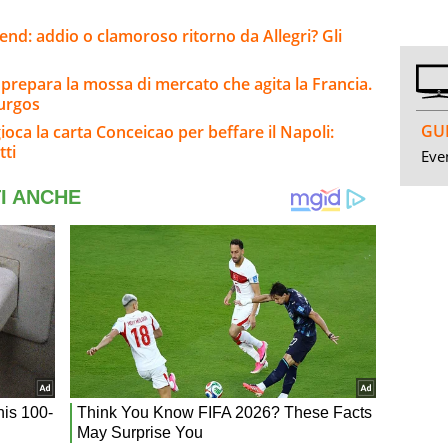
kend: addio o clamoroso ritorno da Allegri? Gli
 prepara la mossa di mercato che agita la Francia.
Burgos
GUI
gioca la carta Conceicao per beffare il Napoli:
tti
Even