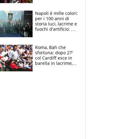
maglie, bandiere,
sciarpe, lacrime e
bigliettini
Napoli è mille colori:
per i 100 anni di
storia luci, lacrime e
fuochi d'artificio: De
Laurentiis salta al
coro anti-Juve
Roma, Bah che
sfortuna: dopo 27'
col Cardiff esce in
barella in lacrime,
Dybala rigore da
schiaffi, i giallorossi
prendono 3 gol in
45'