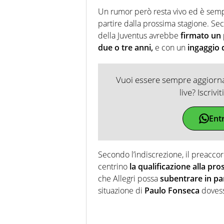
Un rumor però resta vivo ed è se
partire dalla prossima stagione. Sec
della Juventus avrebbe
firmato un
due o tre anni,
e con un
ingaggio d
Vuoi essere sempre aggiornat
live? Iscrivi
Ent
Secondo l’indiscrezione, il preaccor
centrino
la qualificazione alla p
che Allegri possa
subentrare in p
situazione di
Paulo Fonseca
dovess