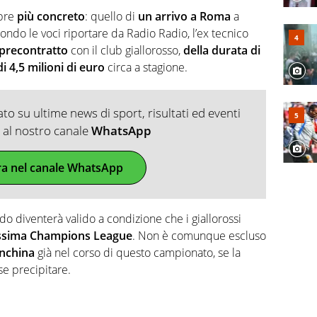
mpre
più concreto
: quello di
un arrivo a Roma
a
ondo le voci riportare da Radio Radio, l’ex tecnico
 precontratto
con il club giallorosso,
della durata di
i 4,5 milioni di euro
circa a stagione.
o su ultime news di sport, risultati ed eventi
ti al nostro canale
WhatsApp
ra nel canale WhatsApp
do diventerà valido a condizione che i giallorossi
rossima Champions League
. Non è comunque escluso
anchina
già nel corso di questo campionato, se la
e precipitare.