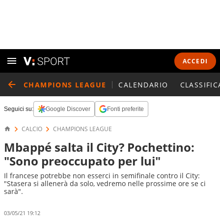
ACCEDI
CHAMPIONS LEAGUE
CALENDARIO
CLASSIFIC
Seguici su:
Google Discover
Fonti preferite
CALCIO
CHAMPIONS LEAGUE
Mbappé salta il City? Pochettino:
"Sono preoccupato per lui"
Il francese potrebbe non esserci in semifinale contro il City:
"Stasera si allenerà da solo, vedremo nelle prossime ore se ci
sarà".
03/05/21 19:12