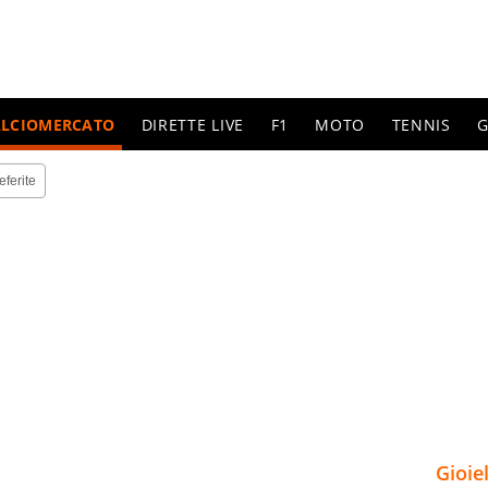
ALCIOMERCATO
DIRETTE LIVE
F1
MOTO
TENNIS
G
eferite
Gioie