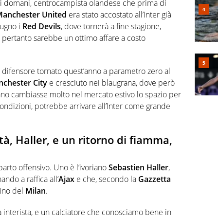
ni domani, centrocampista olandese che prima di
anchester United
era stato accostato all’Inter già
iugno i
Red Devils
, dove tornerà a fine stagione,
 pertanto sarebbe un ottimo affare a costo
 difensore tornato quest’anno a parametro zero al
chester City
e cresciuto nei blaugrana, dove però
alano cambiasse molto nel mercato estivo lo spazio per
ondizioni, potrebbe arrivare all’Inter come grande
à, Haller, e un ritorno di fiamma,
parto offensivo. Uno è l’ivoriano
Sebastien Haller
,
ndo a raffica all’
Ajax
e che, secondo la
Gazzetta
rino del
Milan
.
sa interista, e un calciatore che conosciamo bene in