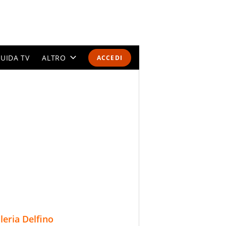
UIDA TV
ALTRO
ACCEDI
CALENDARI E CLASSIFICHE
ALTRI SPORT
MONDIALI 2026
OLIMPIADI
GOSSIP
LIFESTYLE
lleria Delfino