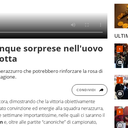
ULTI
inque sorprese nell'uovo
otta
 nerazzurro che potrebbero rinforzare la rosa di
tagione.
CONDIVIDI
cora, dimostrando che la vittoria obiettivamente
ato convinzione ed energie alla squadra nerazzurra,
 settimane importantissime, nelle quali ci saranno il
an
e, oltre alle partite “canoniche” di campionato,