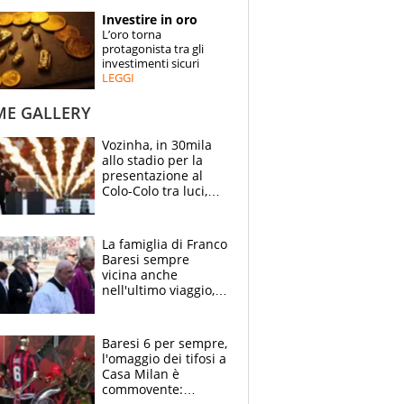
STORIE
Investire in oro
L’oro torna
SPECIALI
protagonista tra gli
investimenti sicuri
LEGGI
ESPERTI
ME GALLERY
CONTATTI
Vozinha, in 30mila
allo stadio per la
presentazione al
Colo-Colo tra luci,
spettacolo, elicotteri
e paracadutisti
La famiglia di Franco
Baresi sempre
vicina anche
nell'ultimo viaggio,
la moglie Maura, i
figli e i suoi cari
circondati
Baresi 6 per sempre,
dall'affetto dei tifosi
l'omaggio dei tifosi a
Casa Milan è
commovente: