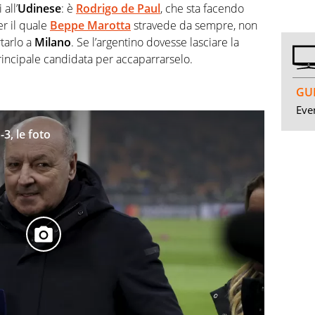
all’
Udinese
: è
Rodrigo de Paul
, che sta facendo
r il quale
Beppe Marotta
stravede da sempre, non
rtarlo a
Milano
. Se l’argentino dovesse lasciare la
principale candidata per accaparrarselo.
GUI
Even
3, le foto