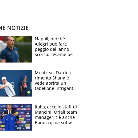
ME NOTIZIE
Napoli, perchè
Allegri può fare
peggio dell'anno
scorso: l'esame per
Manna, le colpe di
Conte e il gioco del
Monopoly
Montreal, Darderi
rimonta Shang e
vede aprirsi un
tabellone intrigante:
"Penso solo a
Borges, ma sono
felice del mio livello"
Italia, ecco lo staff di
Mancini: Oriali team
manager, c'è anche
Bonucci, ma sul web
infuria la polemica