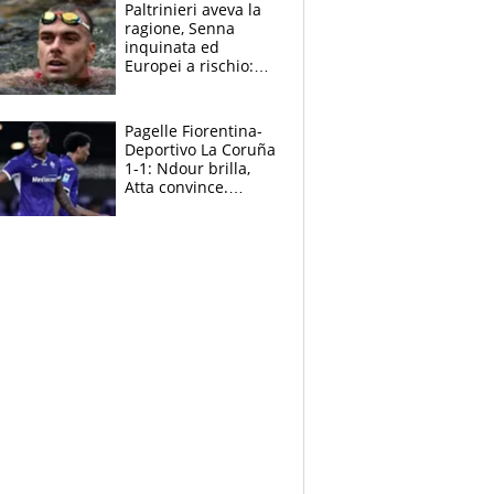
Paltrinieri aveva la
ragione, Senna
inquinata ed
Europei a rischio:
allenamenti fermi,
cosa succede
adesso
Pagelle Fiorentina-
Deportivo La Coruña
1-1: Ndour brilla,
Atta convince.
Pongracic rovina
tutto nel finale