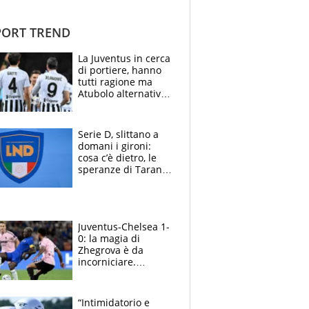
ORT TREND
La Juventus in cerca
di portiere, hanno
tutti ragione ma
Atubolo alternativa
a Vicario non regge
e la soluzione
rimane Milinkovic-
Serie D, slittano a
Savic
domani i gironi:
cosa c’è dietro, le
speranze di Taranto
e Messina, chi può
essere ripescato
Juventus-Chelsea 1-
0: la magia di
Zhegrova è da
incorniciare.
Spalletti suona il
Blues e tiene,
ancora, la porta
“Intimidatorio e
inviolata