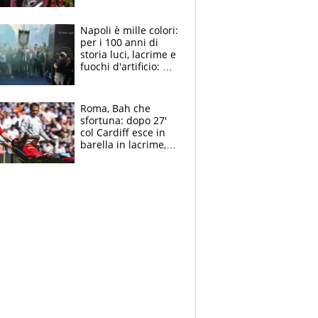
maglie, bandiere,
sciarpe, lacrime e
bigliettini
Napoli è mille colori:
per i 100 anni di
storia luci, lacrime e
fuochi d'artificio: De
Laurentiis salta al
coro anti-Juve
Roma, Bah che
sfortuna: dopo 27'
col Cardiff esce in
barella in lacrime,
Dybala rigore da
schiaffi, i giallorossi
prendono 3 gol in
45'