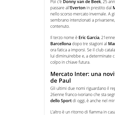
Poi c’è
Donny van de Beek
, 25 an
passare all’
Everton
in prestito dal
M
nello scorso mercato invernale. A g
sembrano intenzionati a privarsene,
contenuto.
Il terzo nome è
Eric Garcia
, 21enne
Barcellona
dopo tre stagioni al
Man
ora fatica a imporsi. Se il club cat
lui diminuirebbe e, a determinate c
colpo in chiave futura.
Mercato Inter: una novit
de Paul
Gli ultimi due nomi riguardano il re
26enne franco-ivoriano che sta segna
dello Sport
di oggi, è anche nel mi
L’altro è un ritorno di fiamma in ca