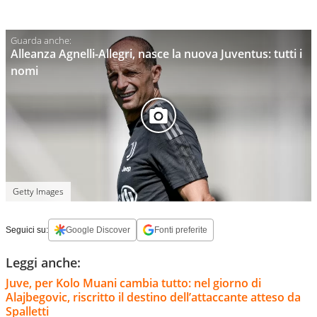
Alleanza Agnelli-Allegri, nasce la nuova Juventus: tutti i
nomi
Getty Images
Seguici su:
Google Discover
Fonti preferite
Leggi anche:
Juve, per Kolo Muani cambia tutto: nel giorno di
Alajbegovic, riscritto il destino dell’attaccante atteso da
Spalletti