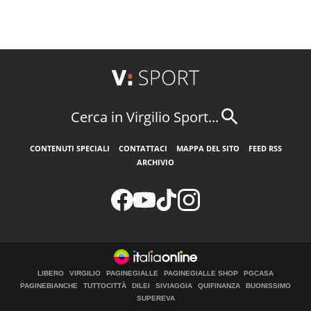
Cerca in Virgilio Sport...
CONTENUTI SPECIALI
CONTATTACI
MAPPA DEL SITO
FEED RSS
ARCHIVIO
LIBERO
VIRGILIO
PAGINEGIALLE
PAGINEGIALLE SHOP
PGCASA
PAGINEBIANCHE
TUTTOCITTÀ
DILEI
SIVIAGGIA
QUIFINANZA
BUONISSIMO
SUPEREVA