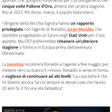
sponsor, che spingono fortemente per il prolungamento del
cinque volte Pallone d’Oro,
almeno per un’altra stagione,
fino al 2023. Più diviso, invece, il popolo bianconero.
I dirigenti della Vecchia Signora hanno
un rapporto
privilegiato
con l’agente di Ronaldo,
Jorge Mendes
, che
starebbe progettando un futuro negli
Stati Uniti
per il suo
assistito. Ma CR7 preferirebbe
rimanere un’ulteriore
stagione
a Torino e in Europa prima dell’avventura
Oltreoceano.
La
Juventus
incontrerà Ronaldo e l’agente a fine maggio, per
mettere nero su bianco il rinnovo. Ronaldo si sente in forma
e
voglioso di continuare ad alti livelli:
“La cosa bella è che
mi diverto ancora, faccio sempre le stesse cose che facevo
20 anni fa. E ho una vita fantastica”.