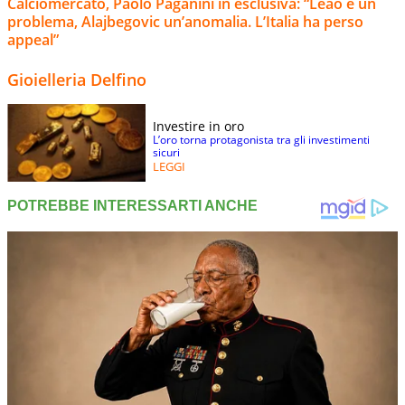
Calciomercato, Paolo Paganini in esclusiva: “Leao è un
problema, Alajbegovic un’anomalia. L’Italia ha perso
appeal”
Gioielleria Delfino
Investire in oro
L’oro torna protagonista tra gli investimenti
sicuri
LEGGI