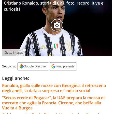
Cristiano Ronaldo, storia di CR7: foto, record, Juve e
curiosità
Getty Images
Seguici su:
Google Discover
Fonti preferite
Leggi anche:
Ronaldo, giallo sulle nozze con Georgina: il retroscena
degli anelli, la data a sorpresa e l'indizio social
“Seixas erede di Pogacar”, la UAE prepara la mossa di
mercato che agita la Francia. Ciccone, che beffa alla
Vuelta a Burgos