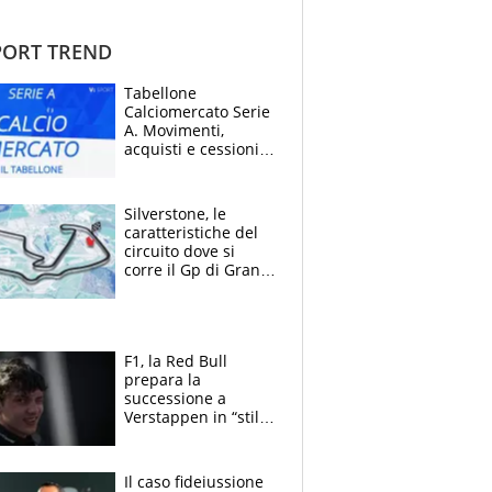
ORT TREND
Tabellone
Calciomercato Serie
A. Movimenti,
acquisti e cessioni:
estate 2026-27
Silverstone, le
caratteristiche del
circuito dove si
corre il Gp di Gran
Bretagna del
Motomondiale
F1, la Red Bull
prepara la
successione a
Verstappen in “stile
Antonelli”. Colapinto
derubato, che
attacco all’Italia
Il caso fideiussione