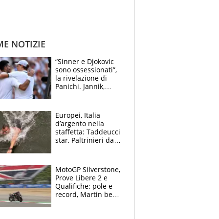
ME NOTIZIE
“Sinner e Djokovic
sono ossessionati”,
la rivelazione di
Panichi. Jannik,
ansia per il
ginocchio e il rischio
agli US Open
Europei, Italia
d’argento nella
staffetta: Taddeucci
star, Paltrinieri da
leggenda. Greg
svela la profezia di
Padre Pio
MotoGP Silverstone,
Prove Libere 2 e
Qualifiche: pole e
record, Martin beffa
tutti. Prima fila
Aprilia