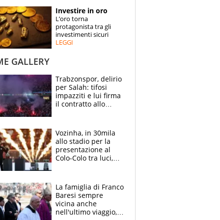
STORIE
Investire in oro
L’oro torna
SPECIALI
protagonista tra gli
investimenti sicuri
LEGGI
ESPERTI
ME GALLERY
CONTATTI
Trabzonspor, delirio
per Salah: tifosi
impazziti e lui firma
il contratto allo
stadio
Vozinha, in 30mila
allo stadio per la
presentazione al
Colo-Colo tra luci,
spettacolo, elicotteri
e paracadutisti
La famiglia di Franco
Baresi sempre
vicina anche
nell'ultimo viaggio,