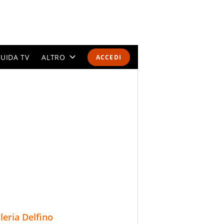
UIDA TV
ALTRO
ACCEDI
CALENDARI E CLASSIFICHE
ALTRI SPORT
MONDIALI 2026
OLIMPIADI
GOSSIP
LIFESTYLE
lleria Delfino