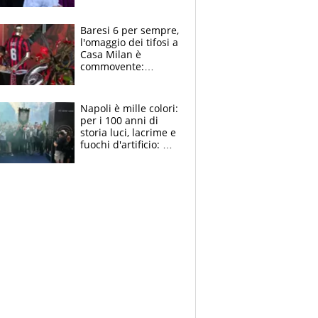
la moglie Maura, i
figli e i suoi cari
circondati
Baresi 6 per sempre,
dall'affetto dei tifosi
l'omaggio dei tifosi a
Casa Milan è
commovente:
maglie, bandiere,
sciarpe, lacrime e
bigliettini
Napoli è mille colori:
per i 100 anni di
storia luci, lacrime e
fuochi d'artificio: De
Laurentiis salta al
coro anti-Juve