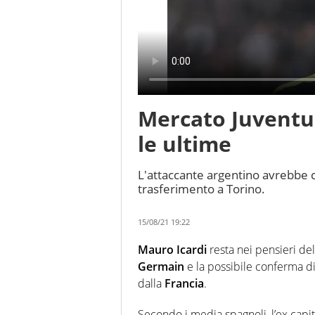
Mercato Juventus
le ultime
L'attaccante argentino avrebbe co
trasferimento a Torino.
15/08/21 19:22
Mauro Icardi
resta nei pensieri de
Germain
e la possibile conferma d
dalla
Francia
.
Secondo i media spagnoli, l’ex capit