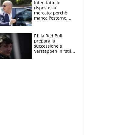
Inter, tutte le
risposte sul
mercato: perchè
manca l'esterno,
perchè Romero è
sfumato, quale è il
vero obiettivo di
F1, la Red Bull
Marotta
prepara la
successione a
Verstappen in “stile
Antonelli”. Colapinto
derubato, che
attacco all’Italia