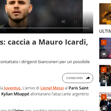
ULTI
: caccia a Mauro Icardi,
ntattato i dirigenti bianconeri per un possibile
CONDIVIDI
lla
Juventus.
L’arrivo di
Lionel Messi
al
Paris Saint
i
Kylian Mbappé
allontanano l’attaccante argentino
ano dell’
Inter
non avrebbe intenzione di restare a