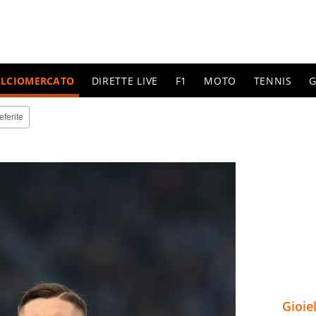
ALCIOMERCATO
DIRETTE LIVE
F1
MOTO
TENNIS
G
eferite
Gioie