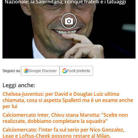
Nazionale: la Salernitana, i cinque fratelli e i tatuaggi
Seguici su:
Google Discover
Fonti preferite
Leggi anche:
Chelsea-Juventus: per David e Douglas Luiz ultima
chiamata, cosa si aspetta Spalletti ma è un esame anche
per lui
Calciomercato Inter, Chivu stana Marotta: "Scelte non
realizzate, dobbiamo completare la squadra"
Calciomercato: l'Inter fa sul serio per Nico Gonzalez,
Leao e Loftus-Cheek possono restare al Milan,