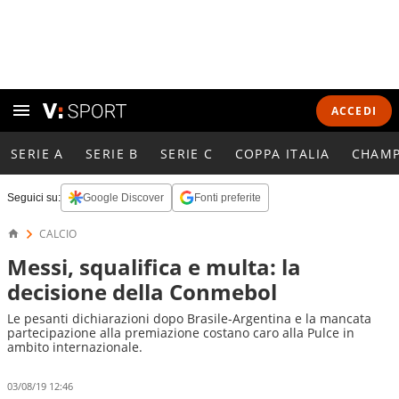
ACCEDI
SERIE A
SERIE B
SERIE C
COPPA ITALIA
CHAMP
Seguici su:
Google Discover
Fonti preferite
CALCIO
Messi, squalifica e multa: la
decisione della Conmebol
Le pesanti dichiarazioni dopo Brasile-Argentina e la mancata
partecipazione alla premiazione costano caro alla Pulce in
ambito internazionale.
03/08/19 12:46