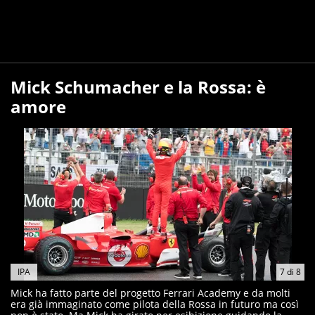
Mick Schumacher e la Rossa: è
amore
IPA
7
di
8
Mick ha fatto parte del progetto Ferrari Academy e da molti
era già immaginato come pilota della Rossa in futuro ma così