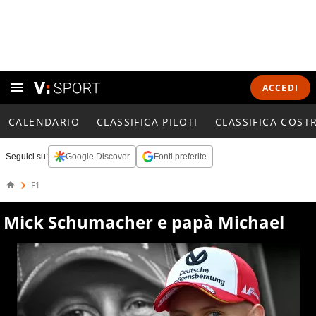
ACCEDI
CALENDARIO
CLASSIFICA PILOTI
CLASSIFICA COST
Seguici su:
Google Discover
Fonti preferite
F1
Mick Schumacher e papà Michael