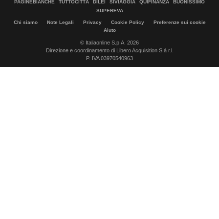
PAGINEBIANCHE
TUTTOCITTÀ
DILEI
SIVIAGGIA
QUIFINANZA
BUONISSIMO
SUPEREVA
Chi siamo
Note Legali
Privacy
Cookie Policy
Preferenze sui cookie
Aiuto
© Italiaonline S.p.A. 2026
Direzione e coordinamento di Libero Acquisition S.á r.l.
P. IVA 03970540963