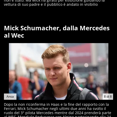
non è stato. Ma Mick ha girato per esibizione guidando la
vettura di suo padre e il pubblico è andato in visibilio
Mick Schumacher, dalla Mercedes
al Wec
Ansa
8
di
8
Dopo la non riconferma in Haas e la fine del rapporto con la
Ferrari, Mick Schumacher negli ultimi due anni ha svolto il
ruolo del 3° pilota Mercedes mentre dal 2024 prenderà parte
al WEC, Mondiale Endurance con Alpine partecipando alla 24