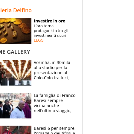
STORIE
lleria Delfino
SPECIALI
Investire in oro
L’oro torna
ESPERTI
protagonista tra gli
investimenti sicuri
LEGGI
CONTATTI
ME GALLERY
Vozinha, in 30mila
allo stadio per la
presentazione al
Colo-Colo tra luci,
spettacolo, elicotteri
e paracadutisti
La famiglia di Franco
Baresi sempre
vicina anche
nell'ultimo viaggio,
la moglie Maura, i
figli e i suoi cari
circondati
Baresi 6 per sempre,
dall'affetto dei tifosi
l'omaggio dei tifosi a