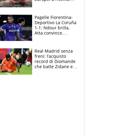
allenamenti fermi,
cosa succede
adesso
Pagelle Fiorentina-
Deportivo La Coruña
1-1: Ndour brilla,
Atta convince.
Pongracic rovina
tutto nel finale
Real Madrid senza
freni: l’acquisto
record di Diomande
che batte Zidane e
Ronaldo. Vinicius
rinnova: le cifre