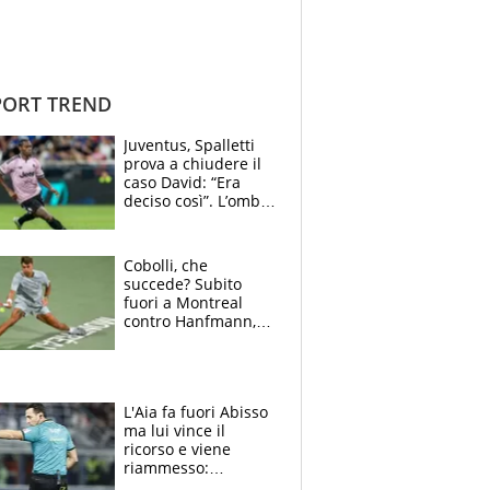
ORT TREND
Juventus, Spalletti
prova a chiudere il
caso David: “Era
deciso così”. L’ombra
di Zirkzee e la
sentenza dei tifosi
Cobolli, che
succede? Subito
fuori a Montreal
contro Hanfmann,
per Flavio è tutta
colpa della tosse
L'Aia fa fuori Abisso
ma lui vince il
ricorso e viene
riammesso:
continua momento