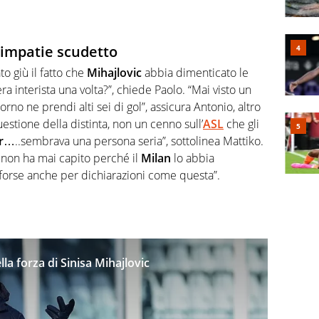
simpatie scudetto
o giù il fatto che
Mihajlovic
abbia dimenticato le
a interista una volta?”, chiede Paolo. “Mai visto un
orno ne prendi alti sei di gol”, assicura Antonio, altro
estione della distinta, non un cenno sull’
ASL
che gli
r
…..sembrava una persona seria”, sottolinea Mattiko.
 non ha mai capito perché il
Milan
lo abbia
i, forse anche per dichiarazioni come questa”.
lla forza di Sinisa Mihajlovic