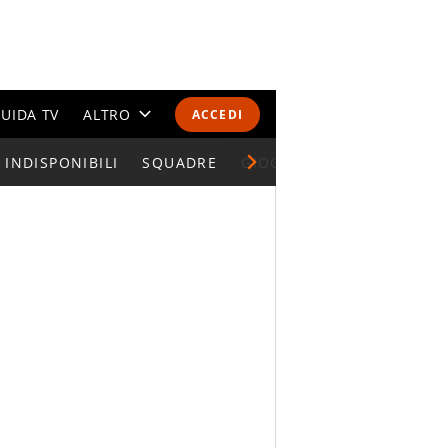
UIDA TV
ALTRO
ACCEDI
INDISPONIBILI
CALENDARI E CLASSIFICHE
SQUADRE
GIOCATORI SERIE A
ALTRI SPORT
MONDIALI 2026
OLIMPIADI
GOSSIP
LIFESTYLE