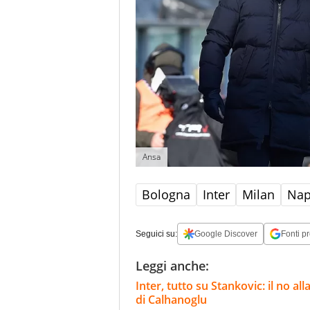
Ansa
Bologna
Inter
Milan
Nap
Seguici su:
Google Discover
Fonti pr
Leggi anche:
Inter, tutto su Stankovic: il no al
di Calhanoglu