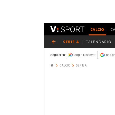
CALCIO
C
SERIE A
CALENDARIO
Seguici su:
Google Discover
Fonti pr
CALCIO
SERIE A