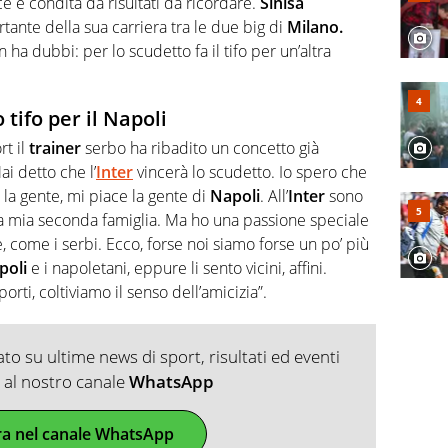
e e condita da risultati da ricordare.
Sinisa
ante della sua carriera tra le due big di
Milano.
 ha dubbi: per lo scudetto fa il tifo per un’altra
 tifo per il Napoli
rt il
trainer
serbo ha ribadito un concetto già
i detto che l’
Inter
vincerà lo scudetto. Io spero che
la gente, mi piace la gente di
Napoli
. All’
Inter
sono
 la mia seconda famiglia. Ma ho una passione speciale
, come i serbi. Ecco, forse noi siamo forse un po’ più
poli
e i napoletani, eppure li sento vicini, affini.
rti, coltiviamo il senso dell’amicizia”.
o su ultime news di sport, risultati ed eventi
ti al nostro canale
WhatsApp
ra nel canale WhatsApp