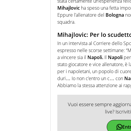
stata certamente un’esperienza felic
Mihajlovic
ha speso una fetta import
Eppure l’allenatore del
Bologna
non
squadra.
Mihajlovic: Per lo scudetto
In un intervista al Corriere dello Spo
espresso nelle scorse settimane: “Ma
a vincere sia il
Napoli.
Il
Napoli
per 
stato giocatore e vice allenatore, è
per i napoletani, un popolo di cuore
duri… Io non c’entro un c… con
Na
Abbiamo la stessa attenzione ai rappo
Vuoi essere sempre aggiornat
live? Iscrivi
Ent