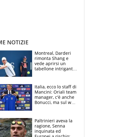
ME NOTIZIE
Montreal, Darderi
rimonta Shang e
vede aprirsi un
tabellone intrigante:
"Penso solo a
Borges, ma sono
felice del mio livello"
Italia, ecco lo staff di
Mancini: Oriali team
manager, c'è anche
Bonucci, ma sul web
infuria la polemica
Paltrinieri aveva la
ragione, Senna
inquinata ed
Europei a rischio: