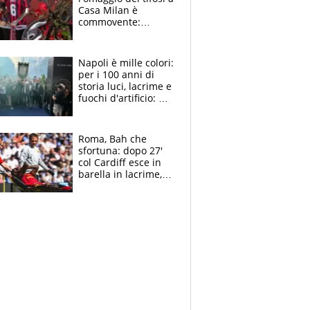
Casa Milan è
commovente:
maglie, bandiere,
sciarpe, lacrime e
bigliettini
Napoli è mille colori:
per i 100 anni di
storia luci, lacrime e
fuochi d'artificio: De
Laurentiis salta al
coro anti-Juve
Roma, Bah che
sfortuna: dopo 27'
col Cardiff esce in
barella in lacrime,
Dybala rigore da
schiaffi, i giallorossi
prendono 3 gol in
45'