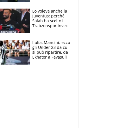
nero per gli arbitri
Lo voleva anche la
Juventus: perché
Salah ha scelto il
Trabzonspor invece
di un top club
Italia, Mancini: ecco
gli Under 23 da cui
si può ripartire, da
Ekhator a Favasuli