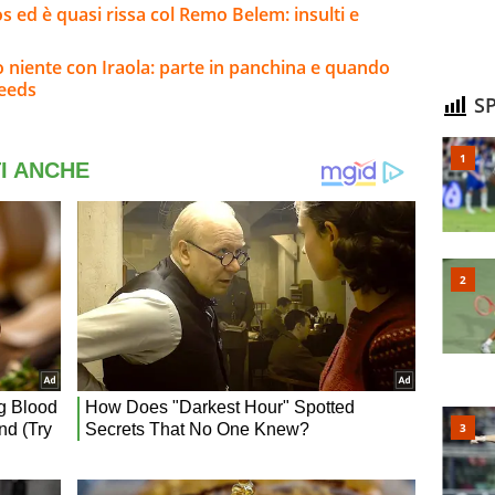
 ed è quasi rissa col Remo Belem: insulti e
o niente con Iraola: parte in panchina e quando
Leeds
SP