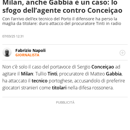
Milan, anche Gabbia è un caso: lo
sfogo dell’agente contro Conceiçao
Con l’arrivo dell’ex tecnico del Porto il difensore ha perso la
maglia da titolare: duro attacco del procuratore Tinti in radio
07/03/25 12:31
Fabrizio Napoli
GIORNALISTA
Giornalista professionista, per Virgilio Sport segue anche
il calcio ma è con la pallanuoto che esalta competenze e
Non c’è solo il caso del portavoce di Sergio
Conceiçao
ad
passioni. Cura la comunicazione di HaBaWaBa, il più
agitare il
Milan
: Tullio
Tinti
, procuratore di Matteo
Gabbia
,
grande festival di waterpolo per bambini al mondo
ha attaccato il
tecnico
portoghese, accusandolo di preferire
giocatori stranieri come
titolari
nella difesa rossonera.