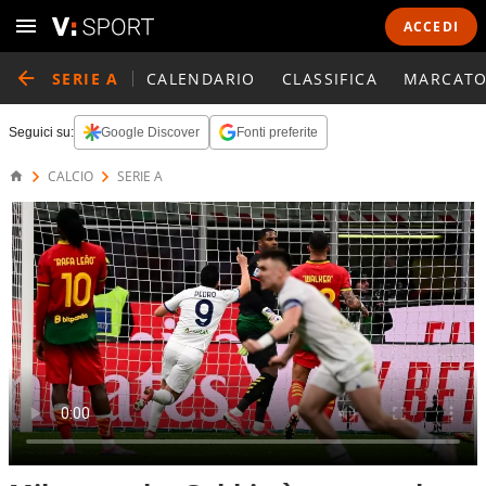
ACCEDI
SERIE A
CALENDARIO
CLASSIFICA
MARCATO
Seguici su:
Google Discover
Fonti preferite
CALCIO
SERIE A