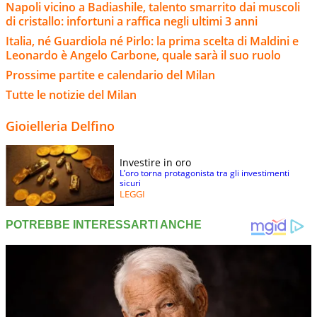
Napoli vicino a Badiashile, talento smarrito dai muscoli
di cristallo: infortuni a raffica negli ultimi 3 anni
Italia, né Guardiola né Pirlo: la prima scelta di Maldini e
Leonardo è Angelo Carbone, quale sarà il suo ruolo
Prossime partite e calendario del Milan
Tutte le notizie del Milan
Gioielleria Delfino
Investire in oro
L’oro torna protagonista tra gli investimenti
sicuri
LEGGI